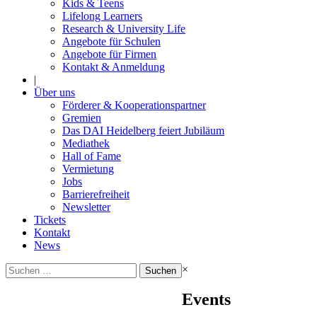
Kids & Teens
Lifelong Learners
Research & University Life
Angebote für Schulen
Angebote für Firmen
Kontakt & Anmeldung
|
Über uns
Förderer & Kooperationspartner
Gremien
Das DAI Heidelberg feiert Jubiläum
Mediathek
Hall of Fame
Vermietung
Jobs
Barrierefreiheit
Newsletter
Tickets
Kontakt
News
Suchen
×
nach:
Events