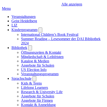
Alle anzeigen
Menu
Veranstaltungen
Geist Heidelberg
LIZ
Kinderprogramm
Open
submenu
International Children’s Book Festival
Summer Reading – Lesesommer der DAI Bibliothek
2024
Bibliothek
Open
submenu
Öffnungszeiten & Kontakt
Mitgliedschaft & Leihfristen
Katalog & Medien
Angebote für Schulen
US Election Info
Veranstaltungsprogramm
Sprachschule
Open
submenu
Kids & Teens
Lifelong Learners
Research & University Life
Angebote für Schulen
Angebote für Firmen
Kontakt & Anmeldung