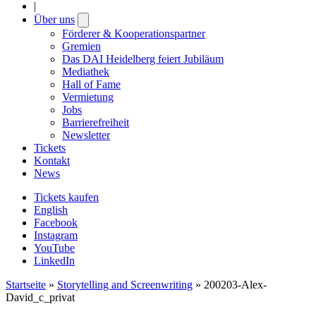
|
Über uns
Open
submenu
Förderer & Kooperationspartner
Gremien
Das DAI Heidelberg feiert Jubiläum
Mediathek
Hall of Fame
Vermietung
Jobs
Barrierefreiheit
Newsletter
Tickets
Kontakt
News
Tickets kaufen
English
Facebook
Instagram
YouTube
LinkedIn
Startseite
»
Storytelling and Screenwriting
»
200203-Alex-
David_c_privat