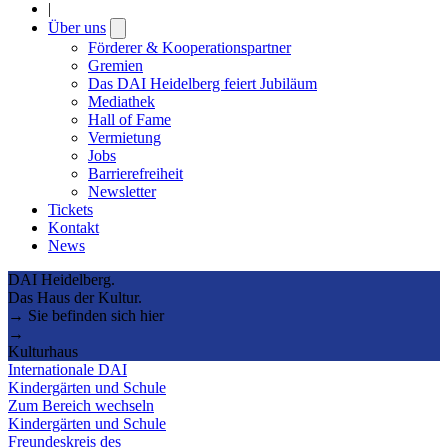
|
Über uns
Open
submenu
Förderer & Kooperationspartner
Gremien
Das DAI Heidelberg feiert Jubiläum
Mediathek
Hall of Fame
Vermietung
Jobs
Barrierefreiheit
Newsletter
Tickets
Kontakt
News
DAI Heidelberg.
Das Haus der Kultur.
→ Sie befinden sich hier
→
Kulturhaus
Internationale DAI
Kindergärten und Schule
Zum Bereich wechseln
Kindergärten und Schule
Freundeskreis des