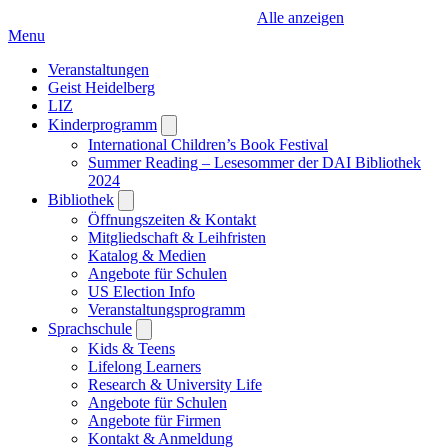
Alle anzeigen
Menu
Veranstaltungen
Geist Heidelberg
LIZ
Kinderprogramm
Open
submenu
International Children’s Book Festival
Summer Reading – Lesesommer der DAI Bibliothek
2024
Bibliothek
Open
submenu
Öffnungszeiten & Kontakt
Mitgliedschaft & Leihfristen
Katalog & Medien
Angebote für Schulen
US Election Info
Veranstaltungsprogramm
Sprachschule
Open
submenu
Kids & Teens
Lifelong Learners
Research & University Life
Angebote für Schulen
Angebote für Firmen
Kontakt & Anmeldung