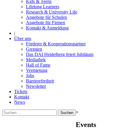
Kids & Teens
Lifelong Learners
Research & University Life
Angebote für Schulen
Angebote für Firmen
Kontakt & Anmeldung
|
Über uns
Förderer & Kooperationspartner
Gremien
Das DAI Heidelberg feiert Jubiläum
Mediathek
Hall of Fame
Vermietung
Jobs
Barrierefreiheit
Newsletter
Tickets
Kontakt
News
Suchen
×
nach:
Events