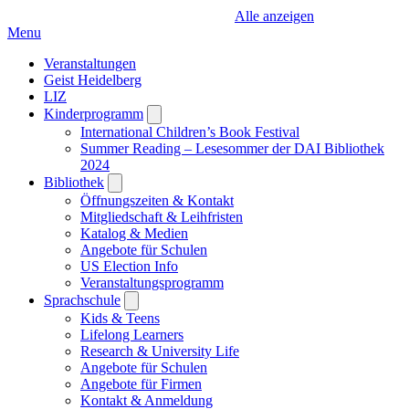
Alle anzeigen
Menu
Veranstaltungen
Geist Heidelberg
LIZ
Kinderprogramm
Open
submenu
International Children’s Book Festival
Summer Reading – Lesesommer der DAI Bibliothek
2024
Bibliothek
Open
submenu
Öffnungszeiten & Kontakt
Mitgliedschaft & Leihfristen
Katalog & Medien
Angebote für Schulen
US Election Info
Veranstaltungsprogramm
Sprachschule
Open
submenu
Kids & Teens
Lifelong Learners
Research & University Life
Angebote für Schulen
Angebote für Firmen
Kontakt & Anmeldung