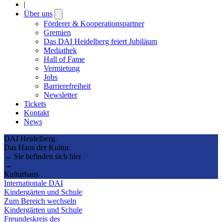
|
Über uns
Open
submenu
Förderer & Kooperationspartner
Gremien
Das DAI Heidelberg feiert Jubiläum
Mediathek
Hall of Fame
Vermietung
Jobs
Barrierefreiheit
Newsletter
Tickets
Kontakt
News
DAI Heidelberg.
Das Haus der Kultur.
→ Sie befinden sich hier
→
Kulturhaus
Internationale DAI
Kindergärten und Schule
Zum Bereich wechseln
Kindergärten und Schule
Freundeskreis des