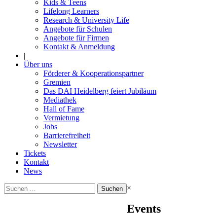
Kids & Teens
Lifelong Learners
Research & University Life
Angebote für Schulen
Angebote für Firmen
Kontakt & Anmeldung
|
Über uns
Förderer & Kooperationspartner
Gremien
Das DAI Heidelberg feiert Jubiläum
Mediathek
Hall of Fame
Vermietung
Jobs
Barrierefreiheit
Newsletter
Tickets
Kontakt
News
Suchen
×
nach:
Events