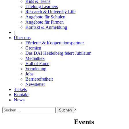
Kids & Teens
Lifelong Learners
Research & University Life
Angebote für Schulen
Angebote für Firmen
Kontakt & Anmeldung
|
Über uns
Förderer & Kooperationspartner
Gremien
Das DAI Heidelberg feiert Jubiläum
Mediathek
Hall of Fame
Vermietung
Jobs
Barrierefreiheit
Newsletter
Tickets
Kontakt
News
Suchen
×
nach:
Events