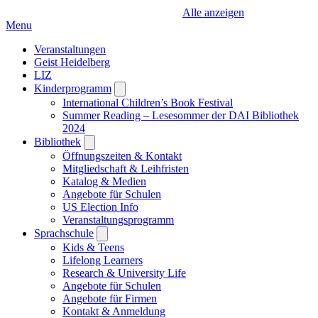
Alle anzeigen
Menu
Veranstaltungen
Geist Heidelberg
LIZ
Kinderprogramm
Open
submenu
International Children’s Book Festival
Summer Reading – Lesesommer der DAI Bibliothek
2024
Bibliothek
Open
submenu
Öffnungszeiten & Kontakt
Mitgliedschaft & Leihfristen
Katalog & Medien
Angebote für Schulen
US Election Info
Veranstaltungsprogramm
Sprachschule
Open
submenu
Kids & Teens
Lifelong Learners
Research & University Life
Angebote für Schulen
Angebote für Firmen
Kontakt & Anmeldung