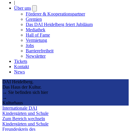
|
Über uns
Open
submenu
Förderer & Kooperationspartner
Gremien
Das DAI Heidelberg feiert Jubiläum
Mediathek
Hall of Fame
Vermietung
Jobs
Barrierefreiheit
Newsletter
Tickets
Kontakt
News
DAI Heidelberg.
Das Haus der Kultur.
→ Sie befinden sich hier
→
Kulturhaus
Internationale DAI
Kindergärten und Schule
Zum Bereich wechseln
Kindergärten und Schule
Freundeskreis des