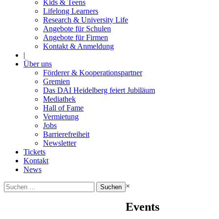
Kids & Teens
Lifelong Learners
Research & University Life
Angebote für Schulen
Angebote für Firmen
Kontakt & Anmeldung
|
Über uns
Förderer & Kooperationspartner
Gremien
Das DAI Heidelberg feiert Jubiläum
Mediathek
Hall of Fame
Vermietung
Jobs
Barrierefreiheit
Newsletter
Tickets
Kontakt
News
Suchen
×
nach:
Events