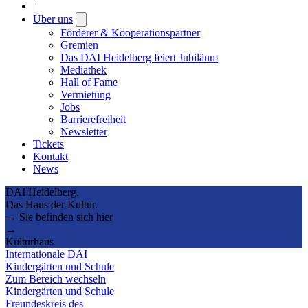
|
Über uns
Open
submenu
Förderer & Kooperationspartner
Gremien
Das DAI Heidelberg feiert Jubiläum
Mediathek
Hall of Fame
Vermietung
Jobs
Barrierefreiheit
Newsletter
Tickets
Kontakt
News
DAI Heidelberg.
Das Haus der Kultur.
→ Sie befinden sich hier
→
Kulturhaus
Internationale DAI
Kindergärten und Schule
Zum Bereich wechseln
Kindergärten und Schule
Freundeskreis des