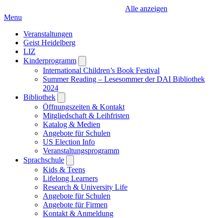
Alle anzeigen
Menu
Veranstaltungen
Geist Heidelberg
LIZ
Kinderprogramm
Open
submenu
International Children’s Book Festival
Summer Reading – Lesesommer der DAI Bibliothek
2024
Bibliothek
Open
submenu
Öffnungszeiten & Kontakt
Mitgliedschaft & Leihfristen
Katalog & Medien
Angebote für Schulen
US Election Info
Veranstaltungsprogramm
Sprachschule
Open
submenu
Kids & Teens
Lifelong Learners
Research & University Life
Angebote für Schulen
Angebote für Firmen
Kontakt & Anmeldung