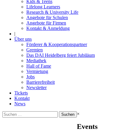
Kids & Teens
Lifelong Learners
Research & University Life
Angebote für Schulen
Angebote für Firmen
Kontakt & Anmeldung
|
Über uns
Förderer & Kooperationspartner
Gremien
Das DAI Heidelberg feiert Jubiläum
Mediathek
Hall of Fame
Vermietung
Jobs
Barrierefreiheit
Newsletter
Tickets
Kontakt
News
Suchen
×
nach:
Events