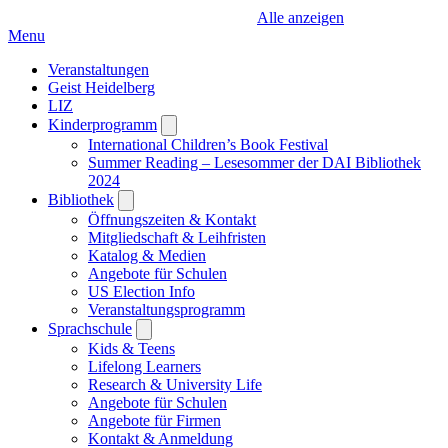
Alle anzeigen
Menu
Veranstaltungen
Geist Heidelberg
LIZ
Kinderprogramm
Open
submenu
International Children’s Book Festival
Summer Reading – Lesesommer der DAI Bibliothek
2024
Bibliothek
Open
submenu
Öffnungszeiten & Kontakt
Mitgliedschaft & Leihfristen
Katalog & Medien
Angebote für Schulen
US Election Info
Veranstaltungsprogramm
Sprachschule
Open
submenu
Kids & Teens
Lifelong Learners
Research & University Life
Angebote für Schulen
Angebote für Firmen
Kontakt & Anmeldung