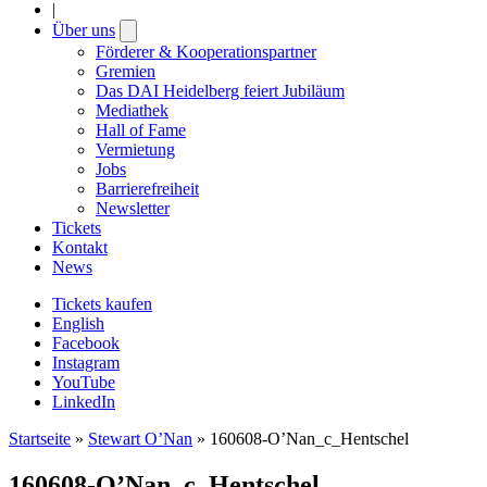
|
Über uns
Open
submenu
Förderer & Kooperationspartner
Gremien
Das DAI Heidelberg feiert Jubiläum
Mediathek
Hall of Fame
Vermietung
Jobs
Barrierefreiheit
Newsletter
Tickets
Kontakt
News
Tickets kaufen
English
Facebook
Instagram
YouTube
LinkedIn
Startseite
»
Stewart O’Nan
»
160608-O’Nan_c_Hentschel
160608-O’Nan_c_Hentschel