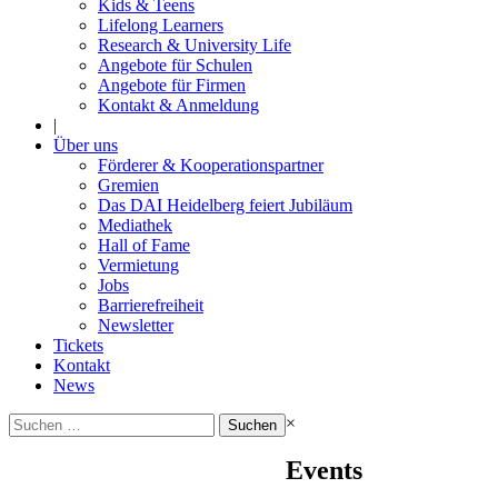
Kids & Teens
Lifelong Learners
Research & University Life
Angebote für Schulen
Angebote für Firmen
Kontakt & Anmeldung
|
Über uns
Förderer & Kooperationspartner
Gremien
Das DAI Heidelberg feiert Jubiläum
Mediathek
Hall of Fame
Vermietung
Jobs
Barrierefreiheit
Newsletter
Tickets
Kontakt
News
Suchen
×
nach:
Events