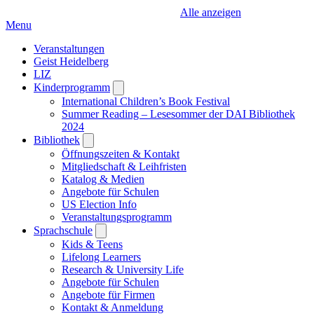
Alle anzeigen
Menu
Veranstaltungen
Geist Heidelberg
LIZ
Kinderprogramm
Open
submenu
International Children’s Book Festival
Summer Reading – Lesesommer der DAI Bibliothek
2024
Bibliothek
Open
submenu
Öffnungszeiten & Kontakt
Mitgliedschaft & Leihfristen
Katalog & Medien
Angebote für Schulen
US Election Info
Veranstaltungsprogramm
Sprachschule
Open
submenu
Kids & Teens
Lifelong Learners
Research & University Life
Angebote für Schulen
Angebote für Firmen
Kontakt & Anmeldung