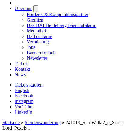
|
Über uns
Open
submenu
Förderer & Kooperationspartner
Gremien
Das DAI Heidelberg feiert Jubiläum
Mediathek
Hall of Fame
Vermietung
Jobs
Barrierefreiheit
Newsletter
Tickets
Kontakt
News
Tickets kaufen
English
Facebook
Instagram
YouTube
LinkedIn
Startseite
»
Sternenwanderung
»
241019_Star Walk 2_c_Scott
Lord_Pexels 1