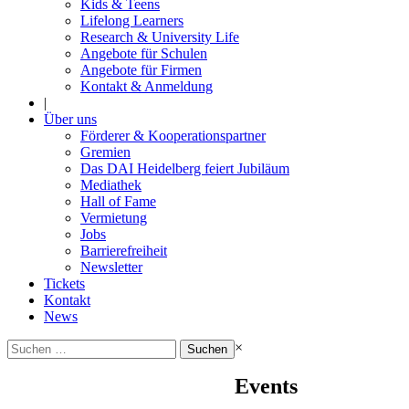
Kids & Teens
Lifelong Learners
Research & University Life
Angebote für Schulen
Angebote für Firmen
Kontakt & Anmeldung
|
Über uns
Förderer & Kooperationspartner
Gremien
Das DAI Heidelberg feiert Jubiläum
Mediathek
Hall of Fame
Vermietung
Jobs
Barrierefreiheit
Newsletter
Tickets
Kontakt
News
Suchen
×
nach:
Events