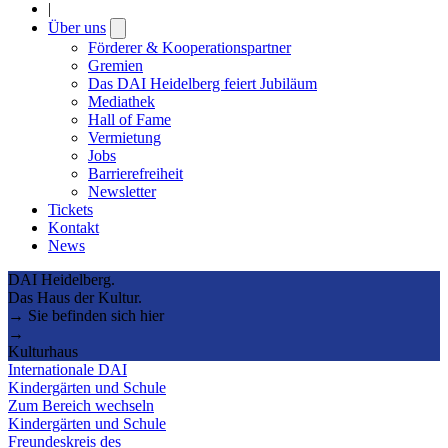
|
Über uns
Open
submenu
Förderer & Kooperationspartner
Gremien
Das DAI Heidelberg feiert Jubiläum
Mediathek
Hall of Fame
Vermietung
Jobs
Barrierefreiheit
Newsletter
Tickets
Kontakt
News
DAI Heidelberg.
Das Haus der Kultur.
→ Sie befinden sich hier
→
Kulturhaus
Internationale DAI
Kindergärten und Schule
Zum Bereich wechseln
Kindergärten und Schule
Freundeskreis des