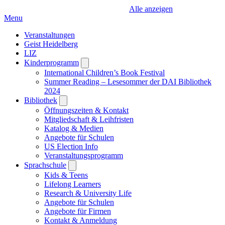
Alle anzeigen
Menu
Veranstaltungen
Geist Heidelberg
LIZ
Kinderprogramm
Open
submenu
International Children’s Book Festival
Summer Reading – Lesesommer der DAI Bibliothek
2024
Bibliothek
Open
submenu
Öffnungszeiten & Kontakt
Mitgliedschaft & Leihfristen
Katalog & Medien
Angebote für Schulen
US Election Info
Veranstaltungsprogramm
Sprachschule
Open
submenu
Kids & Teens
Lifelong Learners
Research & University Life
Angebote für Schulen
Angebote für Firmen
Kontakt & Anmeldung