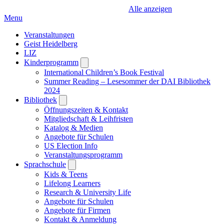
Alle anzeigen
Menu
Veranstaltungen
Geist Heidelberg
LIZ
Kinderprogramm
Open
submenu
International Children’s Book Festival
Summer Reading – Lesesommer der DAI Bibliothek
2024
Bibliothek
Open
submenu
Öffnungszeiten & Kontakt
Mitgliedschaft & Leihfristen
Katalog & Medien
Angebote für Schulen
US Election Info
Veranstaltungsprogramm
Sprachschule
Open
submenu
Kids & Teens
Lifelong Learners
Research & University Life
Angebote für Schulen
Angebote für Firmen
Kontakt & Anmeldung