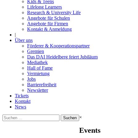
Kids & Teens
Lifelong Learners
Research & University Life
Angebote für Schulen
Angebote für Firmen
Kontakt & Anmeldung
|
Über uns
Förderer & Kooperationspartner
Gremien
Das DAI Heidelberg feiert Jubiläum
Mediathek
Hall of Fame
Vermietung
Jobs
Barrierefreiheit
Newsletter
Tickets
Kontakt
News
Suchen
×
nach:
Events