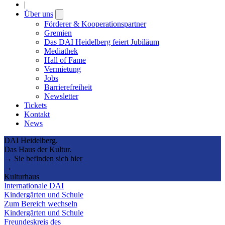
|
Über uns
Open
submenu
Förderer & Kooperationspartner
Gremien
Das DAI Heidelberg feiert Jubiläum
Mediathek
Hall of Fame
Vermietung
Jobs
Barrierefreiheit
Newsletter
Tickets
Kontakt
News
DAI Heidelberg.
Das Haus der Kultur.
→ Sie befinden sich hier
→
Kulturhaus
Internationale DAI
Kindergärten und Schule
Zum Bereich wechseln
Kindergärten und Schule
Freundeskreis des