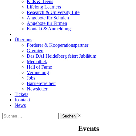
Kids & Teens
Lifelong Learners
Research & University Life
Angebote für Schulen
Angebote für Firmen
Kontakt & Anmeldung
|
Über uns
Förderer & Kooperationspartner
Gremien
Das DAI Heidelberg feiert Jubiläum
Mediathek
Hall of Fame
Vermietung
Jobs
Barrierefreiheit
Newsletter
Tickets
Kontakt
News
Suchen
×
nach:
Events