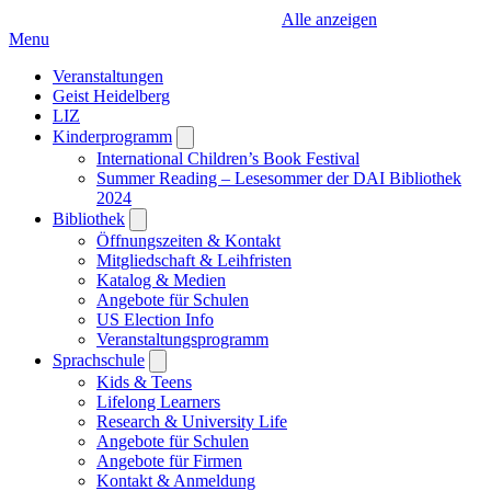
Alle anzeigen
Menu
Veranstaltungen
Geist Heidelberg
LIZ
Kinderprogramm
Open
submenu
International Children’s Book Festival
Summer Reading – Lesesommer der DAI Bibliothek
2024
Bibliothek
Open
submenu
Öffnungszeiten & Kontakt
Mitgliedschaft & Leihfristen
Katalog & Medien
Angebote für Schulen
US Election Info
Veranstaltungsprogramm
Sprachschule
Open
submenu
Kids & Teens
Lifelong Learners
Research & University Life
Angebote für Schulen
Angebote für Firmen
Kontakt & Anmeldung