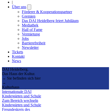
|
Über uns
Open
submenu
Förderer & Kooperationspartner
Gremien
Das DAI Heidelberg feiert Jubiläum
Mediathek
Hall of Fame
Vermietung
Jobs
Barrierefreiheit
Newsletter
Tickets
Kontakt
News
DAI Heidelberg.
Das Haus der Kultur.
→ Sie befinden sich hier
→
Kulturhaus
Internationale DAI
Kindergärten und Schule
Zum Bereich wechseln
Kindergärten und Schule
Freundeskreis des