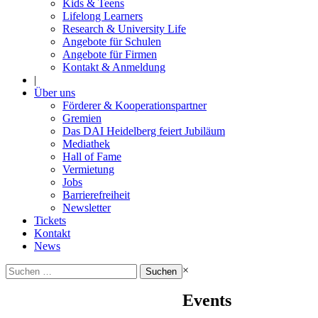
Kids & Teens
Lifelong Learners
Research & University Life
Angebote für Schulen
Angebote für Firmen
Kontakt & Anmeldung
|
Über uns
Förderer & Kooperationspartner
Gremien
Das DAI Heidelberg feiert Jubiläum
Mediathek
Hall of Fame
Vermietung
Jobs
Barrierefreiheit
Newsletter
Tickets
Kontakt
News
Suchen
×
nach:
Events