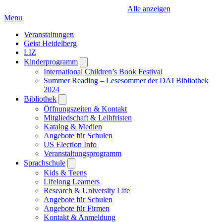
Alle anzeigen
Menu
Veranstaltungen
Geist Heidelberg
LIZ
Kinderprogramm
Open
submenu
International Children’s Book Festival
Summer Reading – Lesesommer der DAI Bibliothek
2024
Bibliothek
Open
submenu
Öffnungszeiten & Kontakt
Mitgliedschaft & Leihfristen
Katalog & Medien
Angebote für Schulen
US Election Info
Veranstaltungsprogramm
Sprachschule
Open
submenu
Kids & Teens
Lifelong Learners
Research & University Life
Angebote für Schulen
Angebote für Firmen
Kontakt & Anmeldung