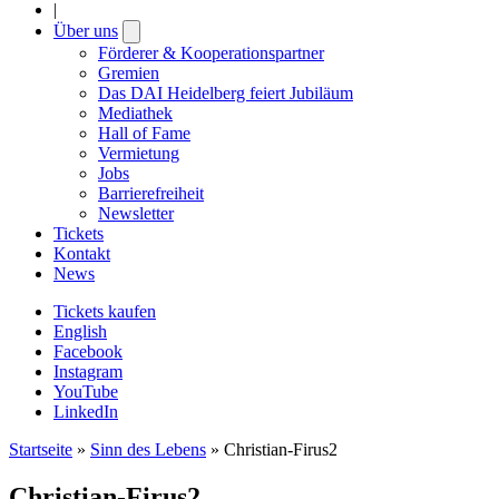
|
Über uns
Open
submenu
Förderer & Kooperationspartner
Gremien
Das DAI Heidelberg feiert Jubiläum
Mediathek
Hall of Fame
Vermietung
Jobs
Barrierefreiheit
Newsletter
Tickets
Kontakt
News
Tickets kaufen
English
Facebook
Instagram
YouTube
LinkedIn
Startseite
»
Sinn des Lebens
»
Christian-Firus2
Christian-Firus2