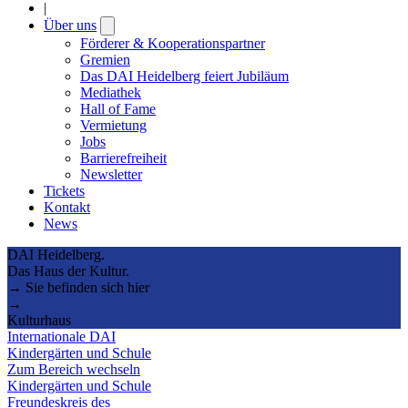
|
Über uns
Open
submenu
Förderer & Kooperationspartner
Gremien
Das DAI Heidelberg feiert Jubiläum
Mediathek
Hall of Fame
Vermietung
Jobs
Barrierefreiheit
Newsletter
Tickets
Kontakt
News
DAI Heidelberg.
Das Haus der Kultur.
→ Sie befinden sich hier
→
Kulturhaus
Internationale DAI
Kindergärten und Schule
Zum Bereich wechseln
Kindergärten und Schule
Freundeskreis des