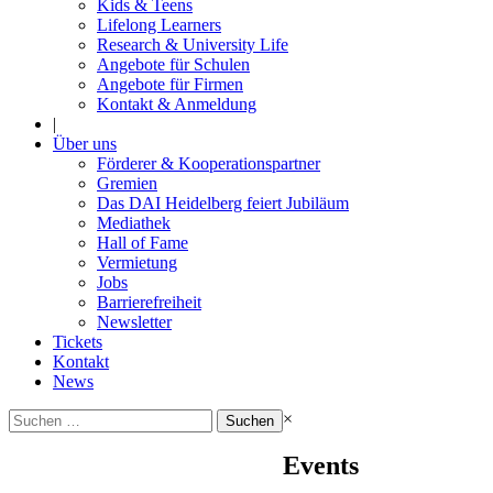
Kids & Teens
Lifelong Learners
Research & University Life
Angebote für Schulen
Angebote für Firmen
Kontakt & Anmeldung
|
Über uns
Förderer & Kooperationspartner
Gremien
Das DAI Heidelberg feiert Jubiläum
Mediathek
Hall of Fame
Vermietung
Jobs
Barrierefreiheit
Newsletter
Tickets
Kontakt
News
Suchen
×
nach:
Events