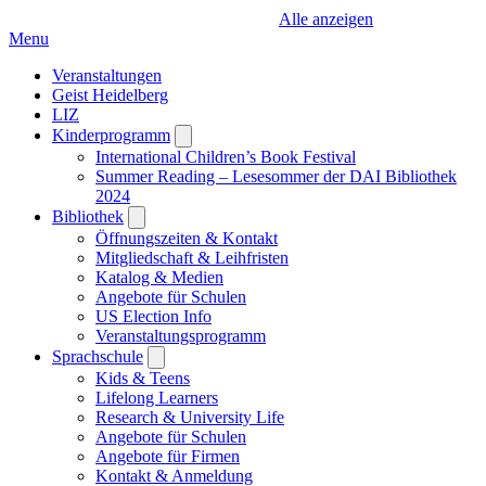
Alle anzeigen
Menu
Veranstaltungen
Geist Heidelberg
LIZ
Kinderprogramm
Open
submenu
International Children’s Book Festival
Summer Reading – Lesesommer der DAI Bibliothek
2024
Bibliothek
Open
submenu
Öffnungszeiten & Kontakt
Mitgliedschaft & Leihfristen
Katalog & Medien
Angebote für Schulen
US Election Info
Veranstaltungsprogramm
Sprachschule
Open
submenu
Kids & Teens
Lifelong Learners
Research & University Life
Angebote für Schulen
Angebote für Firmen
Kontakt & Anmeldung