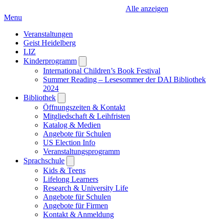
Alle anzeigen
Menu
Veranstaltungen
Geist Heidelberg
LIZ
Kinderprogramm
Open
submenu
International Children’s Book Festival
Summer Reading – Lesesommer der DAI Bibliothek
2024
Bibliothek
Open
submenu
Öffnungszeiten & Kontakt
Mitgliedschaft & Leihfristen
Katalog & Medien
Angebote für Schulen
US Election Info
Veranstaltungsprogramm
Sprachschule
Open
submenu
Kids & Teens
Lifelong Learners
Research & University Life
Angebote für Schulen
Angebote für Firmen
Kontakt & Anmeldung