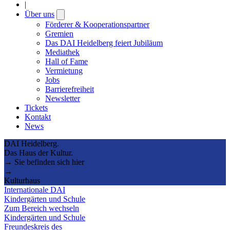
|
Über uns
Open
submenu
Förderer & Kooperationspartner
Gremien
Das DAI Heidelberg feiert Jubiläum
Mediathek
Hall of Fame
Vermietung
Jobs
Barrierefreiheit
Newsletter
Tickets
Kontakt
News
DAI Heidelberg.
Das Haus der Kultur.
→ Sie befinden sich hier
→
Kulturhaus
Internationale DAI
Kindergärten und Schule
Zum Bereich wechseln
Kindergärten und Schule
Freundeskreis des