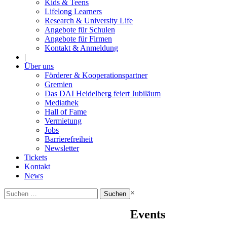
Kids & Teens
Lifelong Learners
Research & University Life
Angebote für Schulen
Angebote für Firmen
Kontakt & Anmeldung
|
Über uns
Förderer & Kooperationspartner
Gremien
Das DAI Heidelberg feiert Jubiläum
Mediathek
Hall of Fame
Vermietung
Jobs
Barrierefreiheit
Newsletter
Tickets
Kontakt
News
Suchen
×
nach:
Events