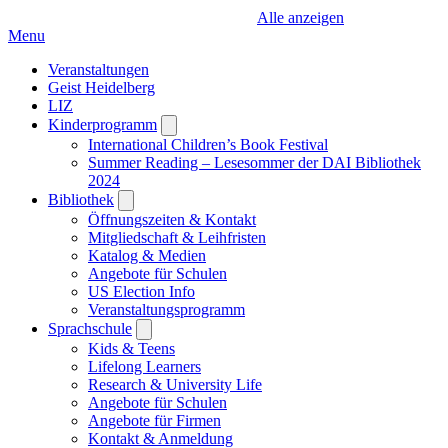
Alle anzeigen
Menu
Veranstaltungen
Geist Heidelberg
LIZ
Kinderprogramm
Open
submenu
International Children’s Book Festival
Summer Reading – Lesesommer der DAI Bibliothek
2024
Bibliothek
Open
submenu
Öffnungszeiten & Kontakt
Mitgliedschaft & Leihfristen
Katalog & Medien
Angebote für Schulen
US Election Info
Veranstaltungsprogramm
Sprachschule
Open
submenu
Kids & Teens
Lifelong Learners
Research & University Life
Angebote für Schulen
Angebote für Firmen
Kontakt & Anmeldung