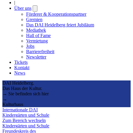
|
Über uns
Open
submenu
Förderer & Kooperationspartner
Gremien
Das DAI Heidelberg feiert Jubiläum
Mediathek
Hall of Fame
Vermietung
Jobs
Barrierefreiheit
Newsletter
Tickets
Kontakt
News
DAI Heidelberg.
Das Haus der Kultur.
→ Sie befinden sich hier
→
Kulturhaus
Internationale DAI
Kindergärten und Schule
Zum Bereich wechseln
Kindergärten und Schule
Freundeskreis des