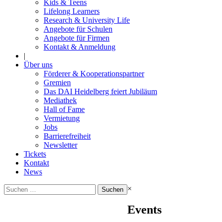
Kids & Teens
Lifelong Learners
Research & University Life
Angebote für Schulen
Angebote für Firmen
Kontakt & Anmeldung
|
Über uns
Förderer & Kooperationspartner
Gremien
Das DAI Heidelberg feiert Jubiläum
Mediathek
Hall of Fame
Vermietung
Jobs
Barrierefreiheit
Newsletter
Tickets
Kontakt
News
Suchen
×
nach:
Events