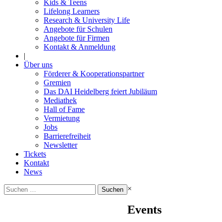
Kids & Teens
Lifelong Learners
Research & University Life
Angebote für Schulen
Angebote für Firmen
Kontakt & Anmeldung
|
Über uns
Förderer & Kooperationspartner
Gremien
Das DAI Heidelberg feiert Jubiläum
Mediathek
Hall of Fame
Vermietung
Jobs
Barrierefreiheit
Newsletter
Tickets
Kontakt
News
Suchen
×
nach:
Events