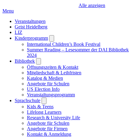
Alle anzeigen
Menu
Veranstaltungen
Geist Heidelberg
LIZ
Kinderprogramm
Open
submenu
International Children’s Book Festival
Summer Reading – Lesesommer der DAI Bibliothek
2024
Bibliothek
Open
submenu
Öffnungszeiten & Kontakt
Mitgliedschaft & Leihfristen
Katalog & Medien
Angebote für Schulen
US Election Info
Veranstaltungsprogramm
Sprachschule
Open
submenu
Kids & Teens
Lifelong Learners
Research & University Life
Angebote für Schulen
Angebote für Firmen
Kontakt & Anmeldung