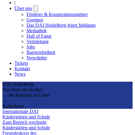
|
Über uns
Open
submenu
Förderer & Kooperationspartner
Gremien
Das DAI Heidelberg feiert Jubiläum
Mediathek
Hall of Fame
Vermietung
Jobs
Barrierefreiheit
Newsletter
Tickets
Kontakt
News
DAI Heidelberg.
Das Haus der Kultur.
→ Sie befinden sich hier
→
Kulturhaus
Internationale DAI
Kindergärten und Schule
Zum Bereich wechseln
Kindergärten und Schule
Freundeskreis des