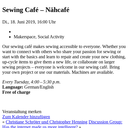
Sewing Café – Nähcafé
Di., 18. Juni 2019, 16:00 Uhr
Makerspace, Social Activity
Our sewing café makes sewing accessible to everyone. Whether you
want to connect with others who share your passion for sewing or
start with the basics and learn to repair and create your new clothing,
up-cycle items to give them a new life, or collaborate on larger
sewing projects – everyone is welcome in our sewing café. Bring
your own project or use our materials. Machines are available.
Every Tuesday, 4:00 – 5:30 p.m.
Language:
German/English
Free of charge
Veranstaltung merken
Zum Kalender hinzufügen
«
Christiane Schröter und Christopher Henning
Discussion Group:
Has the internet made us more intelligent?
»