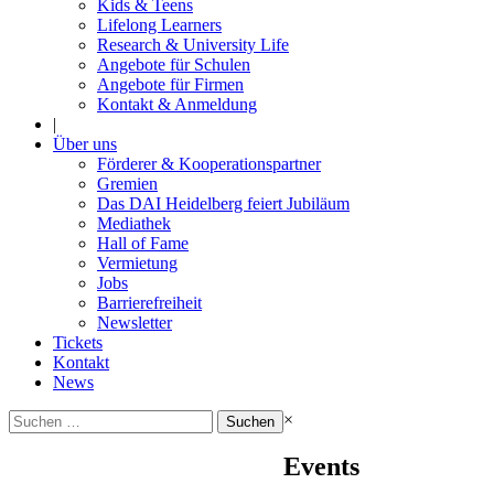
Kids & Teens
Lifelong Learners
Research & University Life
Angebote für Schulen
Angebote für Firmen
Kontakt & Anmeldung
|
Über uns
Förderer & Kooperationspartner
Gremien
Das DAI Heidelberg feiert Jubiläum
Mediathek
Hall of Fame
Vermietung
Jobs
Barrierefreiheit
Newsletter
Tickets
Kontakt
News
Suchen
×
nach:
Events