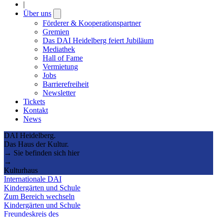
|
Über uns
Open
submenu
Förderer & Kooperationspartner
Gremien
Das DAI Heidelberg feiert Jubiläum
Mediathek
Hall of Fame
Vermietung
Jobs
Barrierefreiheit
Newsletter
Tickets
Kontakt
News
DAI Heidelberg.
Das Haus der Kultur.
→ Sie befinden sich hier
→
Kulturhaus
Internationale DAI
Kindergärten und Schule
Zum Bereich wechseln
Kindergärten und Schule
Freundeskreis des