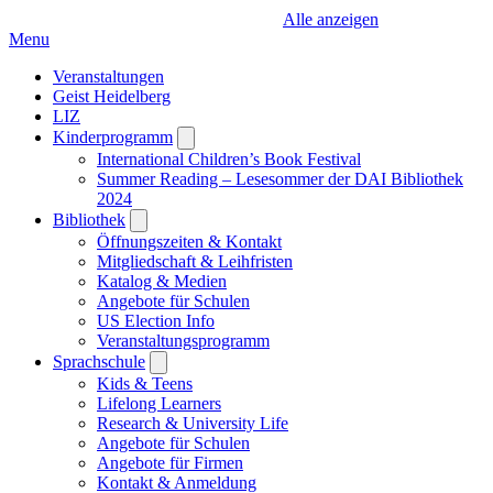
Alle anzeigen
Menu
Veranstaltungen
Geist Heidelberg
LIZ
Kinderprogramm
Open
submenu
International Children’s Book Festival
Summer Reading – Lesesommer der DAI Bibliothek
2024
Bibliothek
Open
submenu
Öffnungszeiten & Kontakt
Mitgliedschaft & Leihfristen
Katalog & Medien
Angebote für Schulen
US Election Info
Veranstaltungsprogramm
Sprachschule
Open
submenu
Kids & Teens
Lifelong Learners
Research & University Life
Angebote für Schulen
Angebote für Firmen
Kontakt & Anmeldung