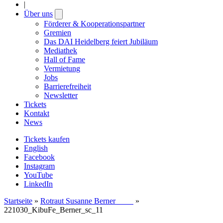
|
Über uns
Open
submenu
Förderer & Kooperationspartner
Gremien
Das DAI Heidelberg feiert Jubiläum
Mediathek
Hall of Fame
Vermietung
Jobs
Barrierefreiheit
Newsletter
Tickets
Kontakt
News
Tickets kaufen
English
Facebook
Instagram
YouTube
LinkedIn
Startseite
»
Rotraut Susanne Berner
»
221030_KibuFe_Berner_sc_11