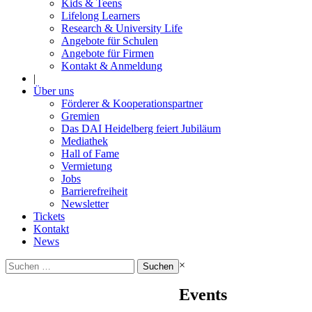
Kids & Teens
Lifelong Learners
Research & University Life
Angebote für Schulen
Angebote für Firmen
Kontakt & Anmeldung
|
Über uns
Förderer & Kooperationspartner
Gremien
Das DAI Heidelberg feiert Jubiläum
Mediathek
Hall of Fame
Vermietung
Jobs
Barrierefreiheit
Newsletter
Tickets
Kontakt
News
Suchen
×
nach:
Events