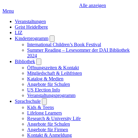
Alle anzeigen
Menu
Veranstaltungen
Geist Heidelberg
LIZ
Kinderprogramm
Open
submenu
International Children’s Book Festival
Summer Reading – Lesesommer der DAI Bibliothek
2024
Bibliothek
Open
submenu
Öffnungszeiten & Kontakt
Mitgliedschaft & Leihfristen
Katalog & Medien
Angebote für Schulen
US Election Info
Veranstaltungsprogramm
Sprachschule
Open
submenu
Kids & Teens
Lifelong Learners
Research & University Life
Angebote für Schulen
Angebote für Firmen
Kontakt & Anmeldung