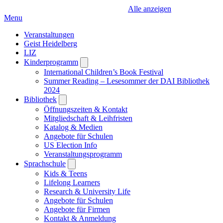
Alle anzeigen
Menu
Veranstaltungen
Geist Heidelberg
LIZ
Kinderprogramm
Open
submenu
International Children’s Book Festival
Summer Reading – Lesesommer der DAI Bibliothek
2024
Bibliothek
Open
submenu
Öffnungszeiten & Kontakt
Mitgliedschaft & Leihfristen
Katalog & Medien
Angebote für Schulen
US Election Info
Veranstaltungsprogramm
Sprachschule
Open
submenu
Kids & Teens
Lifelong Learners
Research & University Life
Angebote für Schulen
Angebote für Firmen
Kontakt & Anmeldung