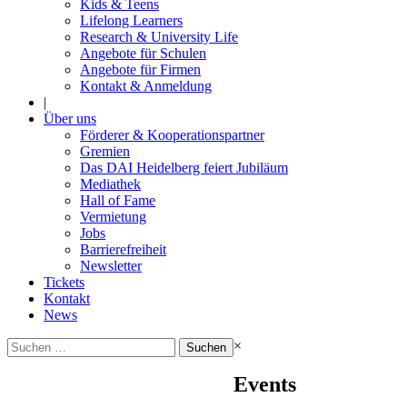
Kids & Teens
Lifelong Learners
Research & University Life
Angebote für Schulen
Angebote für Firmen
Kontakt & Anmeldung
|
Über uns
Förderer & Kooperationspartner
Gremien
Das DAI Heidelberg feiert Jubiläum
Mediathek
Hall of Fame
Vermietung
Jobs
Barrierefreiheit
Newsletter
Tickets
Kontakt
News
Suchen
×
nach:
Events