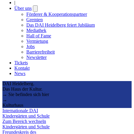
|
Über uns
Open
submenu
Förderer & Kooperationspartner
Gremien
Das DAI Heidelberg feiert Jubiläum
Mediathek
Hall of Fame
Vermietung
Jobs
Barrierefreiheit
Newsletter
Tickets
Kontakt
News
DAI Heidelberg.
Das Haus der Kultur.
→ Sie befinden sich hier
→
Kulturhaus
Internationale DAI
Kindergärten und Schule
Zum Bereich wechseln
Kindergärten und Schule
Freundeskreis des