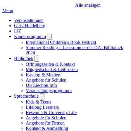
Alle anzeigen
Menu
Veranstaltungen
Geist Heidelberg
LIZ
Kinderprogramm
Open
submenu
International Children’s Book Festival
Summer Reading – Lesesommer der DAI Bibliothek
2024
Bibliothek
Open
submenu
Öffnungszeiten & Kontakt
Mitgliedschaft & Leihfristen
Katalog & Medien
Angebote für Schulen
US Election Info
Veranstaltungsprogramm
Sprachschule
Open
submenu
Kids & Teens
Lifelong Learners
Research & University Life
Angebote für Schulen
Angebote für Firmen
Kontakt & Anmeldung