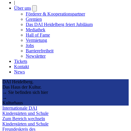
|
Über uns
Open
submenu
Förderer & Kooperationspartner
Gremien
Das DAI Heidelberg feiert Jubiläum
Mediathek
Hall of Fame
Vermietung
Jobs
Barrierefreiheit
Newsletter
Tickets
Kontakt
News
DAI Heidelberg.
Das Haus der Kultur.
→ Sie befinden sich hier
→
Kulturhaus
Internationale DAI
Kindergärten und Schule
Zum Bereich wechseln
Kindergärten und Schule
Freundeskreis des