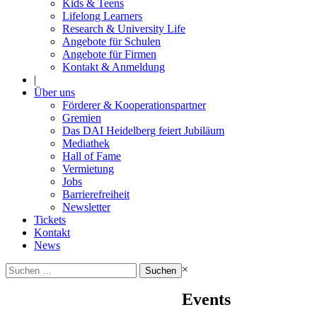
Kids & Teens
Lifelong Learners
Research & University Life
Angebote für Schulen
Angebote für Firmen
Kontakt & Anmeldung
|
Über uns
Förderer & Kooperationspartner
Gremien
Das DAI Heidelberg feiert Jubiläum
Mediathek
Hall of Fame
Vermietung
Jobs
Barrierefreiheit
Newsletter
Tickets
Kontakt
News
Suchen
×
nach:
Events