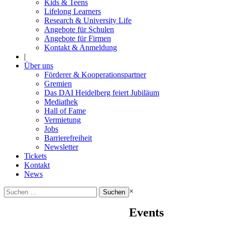
Kids & Teens
Lifelong Learners
Research & University Life
Angebote für Schulen
Angebote für Firmen
Kontakt & Anmeldung
|
Über uns
Förderer & Kooperationspartner
Gremien
Das DAI Heidelberg feiert Jubiläum
Mediathek
Hall of Fame
Vermietung
Jobs
Barrierefreiheit
Newsletter
Tickets
Kontakt
News
Suchen
×
nach:
Events