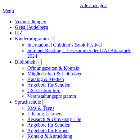
Alle anzeigen
Menu
Veranstaltungen
Geist Heidelberg
LIZ
Kinderprogramm
Open
submenu
International Children’s Book Festival
Summer Reading – Lesesommer der DAI Bibliothek
2024
Bibliothek
Open
submenu
Öffnungszeiten & Kontakt
Mitgliedschaft & Leihfristen
Katalog & Medien
Angebote für Schulen
US Election Info
Veranstaltungsprogramm
Sprachschule
Open
submenu
Kids & Teens
Lifelong Learners
Research & University Life
Angebote für Schulen
Angebote für Firmen
Kontakt & Anmeldung