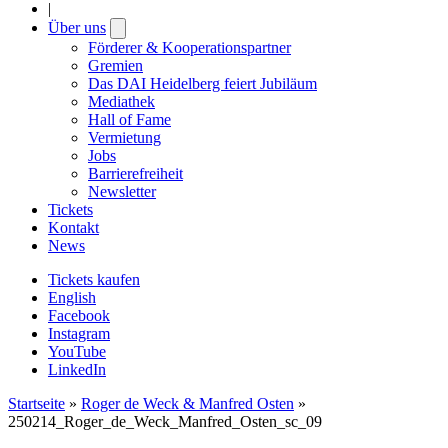
|
Über uns
Open
submenu
Förderer & Kooperationspartner
Gremien
Das DAI Heidelberg feiert Jubiläum
Mediathek
Hall of Fame
Vermietung
Jobs
Barrierefreiheit
Newsletter
Tickets
Kontakt
News
Tickets kaufen
English
Facebook
Instagram
YouTube
LinkedIn
Startseite
»
Roger de Weck & Manfred Osten
»
250214_Roger_de_Weck_Manfred_Osten_sc_09