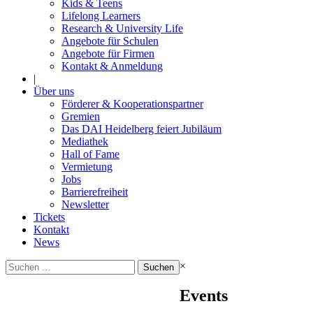
Kids & Teens
Lifelong Learners
Research & University Life
Angebote für Schulen
Angebote für Firmen
Kontakt & Anmeldung
|
Über uns
Förderer & Kooperationspartner
Gremien
Das DAI Heidelberg feiert Jubiläum
Mediathek
Hall of Fame
Vermietung
Jobs
Barrierefreiheit
Newsletter
Tickets
Kontakt
News
Suchen
×
nach:
Events