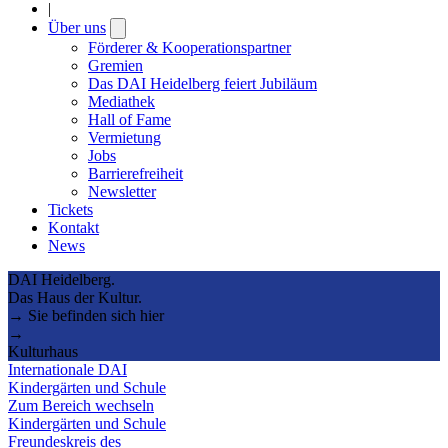
|
Über uns
Open
submenu
Förderer & Kooperationspartner
Gremien
Das DAI Heidelberg feiert Jubiläum
Mediathek
Hall of Fame
Vermietung
Jobs
Barrierefreiheit
Newsletter
Tickets
Kontakt
News
DAI Heidelberg.
Das Haus der Kultur.
→ Sie befinden sich hier
→
Kulturhaus
Internationale DAI
Kindergärten und Schule
Zum Bereich wechseln
Kindergärten und Schule
Freundeskreis des