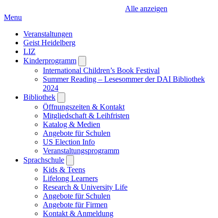
Alle anzeigen
Menu
Veranstaltungen
Geist Heidelberg
LIZ
Kinderprogramm
Open
submenu
International Children’s Book Festival
Summer Reading – Lesesommer der DAI Bibliothek
2024
Bibliothek
Open
submenu
Öffnungszeiten & Kontakt
Mitgliedschaft & Leihfristen
Katalog & Medien
Angebote für Schulen
US Election Info
Veranstaltungsprogramm
Sprachschule
Open
submenu
Kids & Teens
Lifelong Learners
Research & University Life
Angebote für Schulen
Angebote für Firmen
Kontakt & Anmeldung