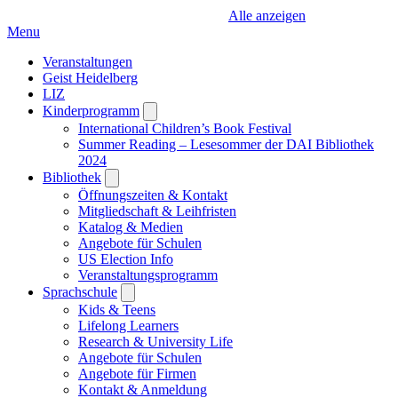
Alle anzeigen
Menu
Veranstaltungen
Geist Heidelberg
LIZ
Kinderprogramm
Open
submenu
International Children’s Book Festival
Summer Reading – Lesesommer der DAI Bibliothek
2024
Bibliothek
Open
submenu
Öffnungszeiten & Kontakt
Mitgliedschaft & Leihfristen
Katalog & Medien
Angebote für Schulen
US Election Info
Veranstaltungsprogramm
Sprachschule
Open
submenu
Kids & Teens
Lifelong Learners
Research & University Life
Angebote für Schulen
Angebote für Firmen
Kontakt & Anmeldung