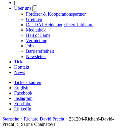
|
Über uns
Open
submenu
Förderer & Kooperationspartner
Gremien
Das DAI Heidelberg feiert Jubiläum
Mediathek
Hall of Fame
Vermietung
Jobs
Barrierefreiheit
Newsletter
Tickets
Kontakt
News
Tickets kaufen
English
Facebook
Instagram
YouTube
LinkedIn
Startseite
»
Richard David Precht
»
231204-​Richard-David-
Precht_c_Sarina-Chamatova