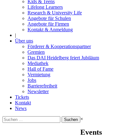
Kids & Teens
Lifelong Learners
Research & University Life
Angebote für Schulen
Angebote für Firmen
Kontakt & Anmeldung
|
Über uns
Förderer & Kooperationspartner
Gremien
Das DAI Heidelberg feiert Jubiläum
Mediathek
Hall of Fame
Vermietung
Jobs
Barrierefreiheit
Newsletter
Tickets
Kontakt
News
Suchen
×
nach:
Events