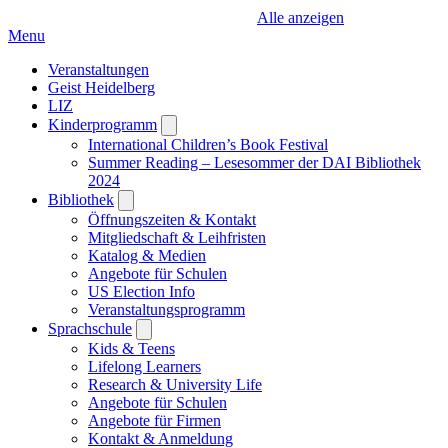
Alle anzeigen
Menu
Veranstaltungen
Geist Heidelberg
LIZ
Kinderprogramm
Open
submenu
International Children’s Book Festival
Summer Reading – Lesesommer der DAI Bibliothek
2024
Bibliothek
Open
submenu
Öffnungszeiten & Kontakt
Mitgliedschaft & Leihfristen
Katalog & Medien
Angebote für Schulen
US Election Info
Veranstaltungsprogramm
Sprachschule
Open
submenu
Kids & Teens
Lifelong Learners
Research & University Life
Angebote für Schulen
Angebote für Firmen
Kontakt & Anmeldung