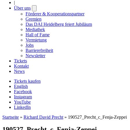
|
Über uns
Open
submenu
Förderer & Kooperationspartner
Gremien
Das DAI Heidelberg feiert Jubiläum
Mediathek
Hall of Fame
Vermietung
Jobs
Barrierefreiheit
Newsletter
Tickets
Kontakt
News
Tickets kaufen
English
Facebook
Instagram
YouTube
LinkedIn
Startseite
»
Richard David Precht
»
190527_Precht_c_Fenja-Zeppei
190527_Precht_c_Fenja-Zeppei