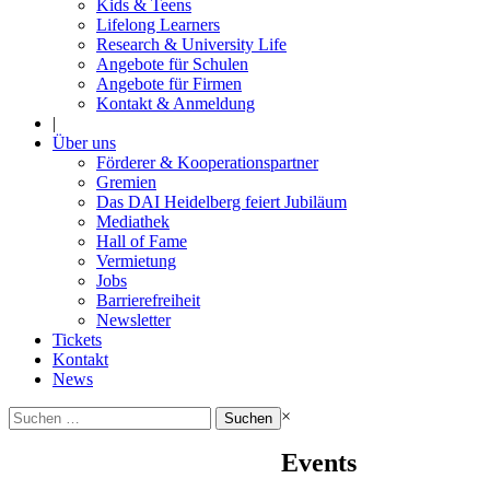
Kids & Teens
Lifelong Learners
Research & University Life
Angebote für Schulen
Angebote für Firmen
Kontakt & Anmeldung
|
Über uns
Förderer & Kooperationspartner
Gremien
Das DAI Heidelberg feiert Jubiläum
Mediathek
Hall of Fame
Vermietung
Jobs
Barrierefreiheit
Newsletter
Tickets
Kontakt
News
Suchen
×
nach:
Events