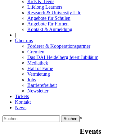
Kids & Teens
Lifelong Learners
Research & University Life
Angebote für Schulen
Angebote für Firmen
Kontakt & Anmeldung
|
Über uns
Förderer & Kooperationspartner
Gremien
Das DAI Heidelberg feiert Jubiläum
Mediathek
Hall of Fame
Vermietung
Jobs
Barrierefreiheit
Newsletter
Tickets
Kontakt
News
Suchen
×
nach:
Events