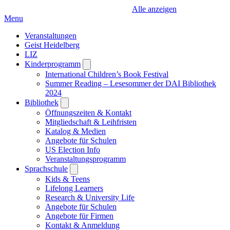
Alle anzeigen
Menu
Veranstaltungen
Geist Heidelberg
LIZ
Kinderprogramm
Open
submenu
International Children’s Book Festival
Summer Reading – Lesesommer der DAI Bibliothek
2024
Bibliothek
Open
submenu
Öffnungszeiten & Kontakt
Mitgliedschaft & Leihfristen
Katalog & Medien
Angebote für Schulen
US Election Info
Veranstaltungsprogramm
Sprachschule
Open
submenu
Kids & Teens
Lifelong Learners
Research & University Life
Angebote für Schulen
Angebote für Firmen
Kontakt & Anmeldung