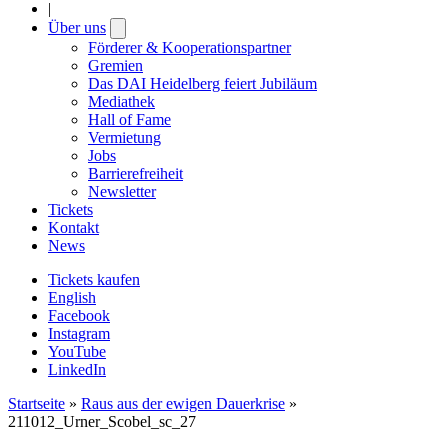
|
Über uns
Open
submenu
Förderer & Kooperationspartner
Gremien
Das DAI Heidelberg feiert Jubiläum
Mediathek
Hall of Fame
Vermietung
Jobs
Barrierefreiheit
Newsletter
Tickets
Kontakt
News
Tickets kaufen
English
Facebook
Instagram
YouTube
LinkedIn
Startseite
»
Raus aus der ewigen Dauerkrise
»
211012_Urner_Scobel_sc_27