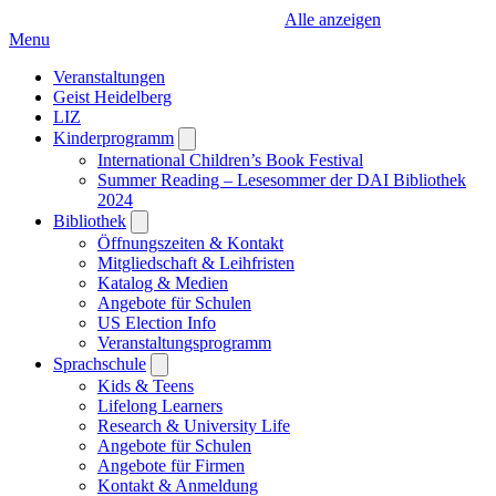
Alle anzeigen
Menu
Veranstaltungen
Geist Heidelberg
LIZ
Kinderprogramm
Open
submenu
International Children’s Book Festival
Summer Reading – Lesesommer der DAI Bibliothek
2024
Bibliothek
Open
submenu
Öffnungszeiten & Kontakt
Mitgliedschaft & Leihfristen
Katalog & Medien
Angebote für Schulen
US Election Info
Veranstaltungsprogramm
Sprachschule
Open
submenu
Kids & Teens
Lifelong Learners
Research & University Life
Angebote für Schulen
Angebote für Firmen
Kontakt & Anmeldung