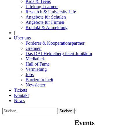
Kids & Teens
Lifelong Learners
Research & University Life
Angebote für Schulen
Angebote für Firmen
Kontakt & Anmeldung
|
Über uns
Förderer & Kooperationspartner
Gremien
Das DAI Heidelberg feiert Jubiläum
Mediathek
Hall of Fame
Vermietung
Jobs
Barrierefreiheit
Newsletter
Tickets
Kontakt
News
Suchen
×
nach:
Events