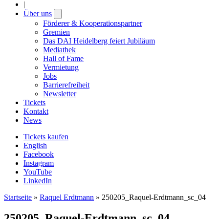
|
Über uns
Open
submenu
Förderer & Kooperationspartner
Gremien
Das DAI Heidelberg feiert Jubiläum
Mediathek
Hall of Fame
Vermietung
Jobs
Barrierefreiheit
Newsletter
Tickets
Kontakt
News
Tickets kaufen
English
Facebook
Instagram
YouTube
LinkedIn
Startseite
»
Raquel Erdtmann
»
250205_Raquel-Erdtmann_sc_04
250205_Raquel-Erdtmann_sc_04