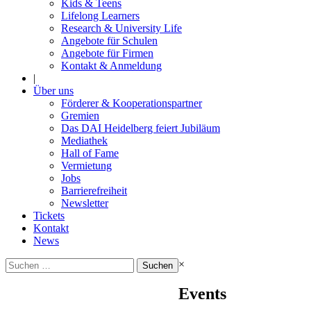
Kids & Teens
Lifelong Learners
Research & University Life
Angebote für Schulen
Angebote für Firmen
Kontakt & Anmeldung
|
Über uns
Förderer & Kooperationspartner
Gremien
Das DAI Heidelberg feiert Jubiläum
Mediathek
Hall of Fame
Vermietung
Jobs
Barrierefreiheit
Newsletter
Tickets
Kontakt
News
Suchen
×
nach:
Events