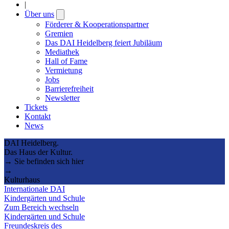
|
Über uns
Open
submenu
Förderer & Kooperationspartner
Gremien
Das DAI Heidelberg feiert Jubiläum
Mediathek
Hall of Fame
Vermietung
Jobs
Barrierefreiheit
Newsletter
Tickets
Kontakt
News
DAI Heidelberg.
Das Haus der Kultur.
→ Sie befinden sich hier
→
Kulturhaus
Internationale DAI
Kindergärten und Schule
Zum Bereich wechseln
Kindergärten und Schule
Freundeskreis des