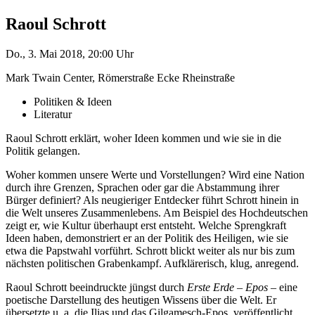
Raoul Schrott
Do., 3. Mai 2018, 20:00 Uhr
Mark Twain Center, Römerstraße Ecke Rheinstraße
Politiken & Ideen
Literatur
Raoul Schrott erklärt, woher Ideen kommen und wie sie in die
Politik gelangen.
Woher kommen unsere Werte und Vorstellungen? Wird eine Nation
durch ihre Grenzen, Sprachen oder gar die Abstammung ihrer
Bürger definiert? Als neugieriger Entdecker führt Schrott hinein in
die Welt unseres Zusammenlebens. Am Beispiel des Hochdeutschen
zeigt er, wie Kultur überhaupt erst entsteht. Welche Sprengkraft
Ideen haben, demonstriert er an der Politik des Heiligen, wie sie
etwa die Papstwahl vorführt. Schrott blickt weiter als nur bis zum
nächsten politischen Grabenkampf. Aufklärerisch, klug, anregend.
Raoul Schrott beeindruckte jüngst durch
Erste Erde – Epos
– eine
poetische Darstellung des heutigen Wissens über die Welt. Er
übersetzte u. a. die Ilias und das Gilgamesch-Epos, veröffentlicht