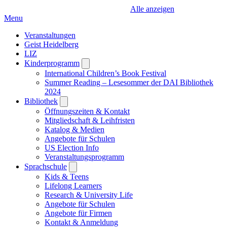
Alle anzeigen
Menu
Veranstaltungen
Geist Heidelberg
LIZ
Kinderprogramm
Open
submenu
International Children’s Book Festival
Summer Reading – Lesesommer der DAI Bibliothek
2024
Bibliothek
Open
submenu
Öffnungszeiten & Kontakt
Mitgliedschaft & Leihfristen
Katalog & Medien
Angebote für Schulen
US Election Info
Veranstaltungsprogramm
Sprachschule
Open
submenu
Kids & Teens
Lifelong Learners
Research & University Life
Angebote für Schulen
Angebote für Firmen
Kontakt & Anmeldung