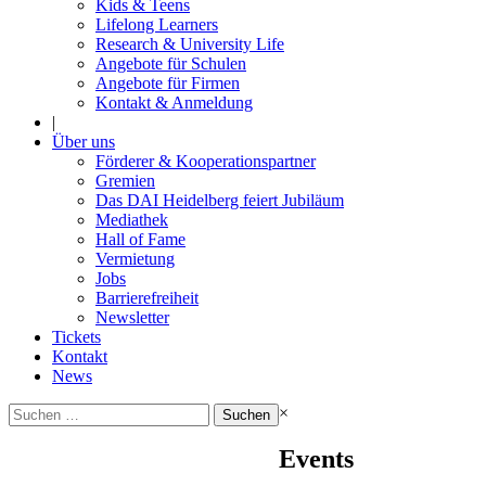
Kids & Teens
Lifelong Learners
Research & University Life
Angebote für Schulen
Angebote für Firmen
Kontakt & Anmeldung
|
Über uns
Förderer & Kooperationspartner
Gremien
Das DAI Heidelberg feiert Jubiläum
Mediathek
Hall of Fame
Vermietung
Jobs
Barrierefreiheit
Newsletter
Tickets
Kontakt
News
Suchen
×
nach:
Events