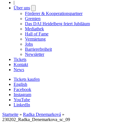
|
Über uns
Open
submenu
Förderer & Kooperationspartner
Gremien
Das DAI Heidelberg feiert Jubiläum
Mediathek
Hall of Fame
Vermietung
Jobs
Barrierefreiheit
Newsletter
Tickets
Kontakt
News
Tickets kaufen
English
Facebook
Instagram
YouTube
LinkedIn
Startseite
»
Radka Denemarková
»
230202_Radka_Denemarkova_sc_09