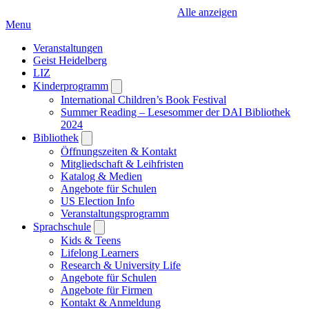
Alle anzeigen
Menu
Veranstaltungen
Geist Heidelberg
LIZ
Kinderprogramm
Open
submenu
International Children’s Book Festival
Summer Reading – Lesesommer der DAI Bibliothek
2024
Bibliothek
Open
submenu
Öffnungszeiten & Kontakt
Mitgliedschaft & Leihfristen
Katalog & Medien
Angebote für Schulen
US Election Info
Veranstaltungsprogramm
Sprachschule
Open
submenu
Kids & Teens
Lifelong Learners
Research & University Life
Angebote für Schulen
Angebote für Firmen
Kontakt & Anmeldung