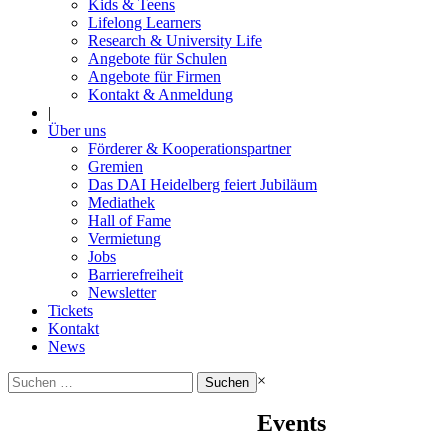
Kids & Teens
Lifelong Learners
Research & University Life
Angebote für Schulen
Angebote für Firmen
Kontakt & Anmeldung
|
Über uns
Förderer & Kooperationspartner
Gremien
Das DAI Heidelberg feiert Jubiläum
Mediathek
Hall of Fame
Vermietung
Jobs
Barrierefreiheit
Newsletter
Tickets
Kontakt
News
Suchen
×
nach:
Events