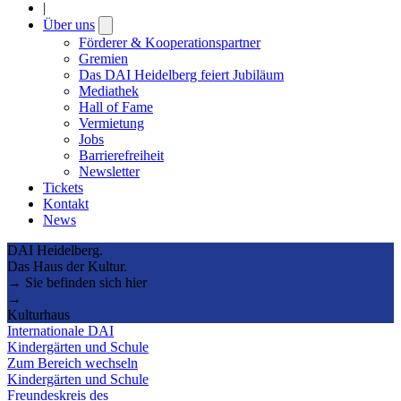
|
Über uns
Open
submenu
Förderer & Kooperationspartner
Gremien
Das DAI Heidelberg feiert Jubiläum
Mediathek
Hall of Fame
Vermietung
Jobs
Barrierefreiheit
Newsletter
Tickets
Kontakt
News
DAI Heidelberg.
Das Haus der Kultur.
→ Sie befinden sich hier
→
Kulturhaus
Internationale DAI
Kindergärten und Schule
Zum Bereich wechseln
Kindergärten und Schule
Freundeskreis des