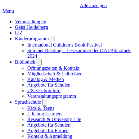
Alle anzeigen
Menu
Veranstaltungen
Geist Heidelberg
LIZ
Kinderprogramm
Open
submenu
International Children’s Book Festival
Summer Reading – Lesesommer der DAI Bibliothek
2024
Bibliothek
Open
submenu
Öffnungszeiten & Kontakt
Mitgliedschaft & Leihfristen
Katalog & Medien
Angebote für Schulen
US Election Info
Veranstaltungsprogramm
Sprachschule
Open
submenu
Kids & Teens
Lifelong Learners
Research & University Life
Angebote für Schulen
Angebote für Firmen
Kontakt & Anmeldung