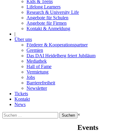
Kids & Teens
Lifelong Learners
Research & University Life
Angebote für Schulen
Angebote für Firmen
Kontakt & Anmeldung
|
Über uns
Förderer & Kooperationspartner
Gremien
Das DAI Heidelberg feiert Jubiläum
Mediathek
Hall of Fame
Vermietung
Jobs
Barrierefreiheit
Newsletter
Tickets
Kontakt
News
Suchen
×
nach:
Events