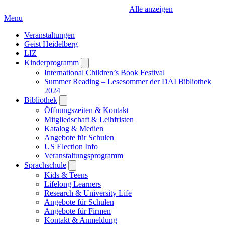
Alle anzeigen
Menu
Veranstaltungen
Geist Heidelberg
LIZ
Kinderprogramm
Open
submenu
International Children’s Book Festival
Summer Reading – Lesesommer der DAI Bibliothek
2024
Bibliothek
Open
submenu
Öffnungszeiten & Kontakt
Mitgliedschaft & Leihfristen
Katalog & Medien
Angebote für Schulen
US Election Info
Veranstaltungsprogramm
Sprachschule
Open
submenu
Kids & Teens
Lifelong Learners
Research & University Life
Angebote für Schulen
Angebote für Firmen
Kontakt & Anmeldung