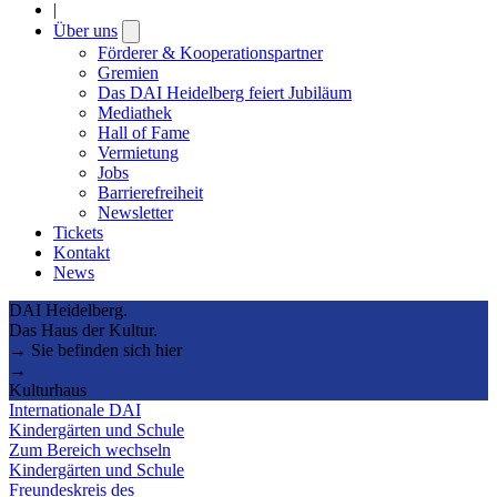
|
Über uns
Open
submenu
Förderer & Kooperationspartner
Gremien
Das DAI Heidelberg feiert Jubiläum
Mediathek
Hall of Fame
Vermietung
Jobs
Barrierefreiheit
Newsletter
Tickets
Kontakt
News
DAI Heidelberg.
Das Haus der Kultur.
→ Sie befinden sich hier
→
Kulturhaus
Internationale DAI
Kindergärten und Schule
Zum Bereich wechseln
Kindergärten und Schule
Freundeskreis des