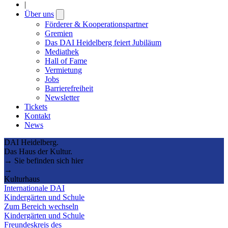
|
Über uns
Open
submenu
Förderer & Kooperationspartner
Gremien
Das DAI Heidelberg feiert Jubiläum
Mediathek
Hall of Fame
Vermietung
Jobs
Barrierefreiheit
Newsletter
Tickets
Kontakt
News
DAI Heidelberg.
Das Haus der Kultur.
→ Sie befinden sich hier
→
Kulturhaus
Internationale DAI
Kindergärten und Schule
Zum Bereich wechseln
Kindergärten und Schule
Freundeskreis des