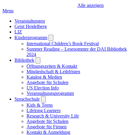
Alle anzeigen
Menu
Veranstaltungen
Geist Heidelberg
LIZ
Kinderprogramm
Open
submenu
International Children’s Book Festival
Summer Reading – Lesesommer der DAI Bibliothek
2024
Bibliothek
Open
submenu
Öffnungszeiten & Kontakt
Mitgliedschaft & Leihfristen
Katalog & Medien
Angebote für Schulen
US Election Info
Veranstaltungsprogramm
Sprachschule
Open
submenu
Kids & Teens
Lifelong Learners
Research & University Life
Angebote für Schulen
Angebote für Firmen
Kontakt & Anmeldung