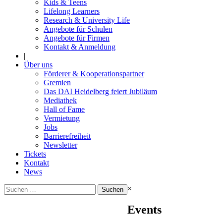
Kids & Teens
Lifelong Learners
Research & University Life
Angebote für Schulen
Angebote für Firmen
Kontakt & Anmeldung
|
Über uns
Förderer & Kooperationspartner
Gremien
Das DAI Heidelberg feiert Jubiläum
Mediathek
Hall of Fame
Vermietung
Jobs
Barrierefreiheit
Newsletter
Tickets
Kontakt
News
Suchen
×
nach:
Events