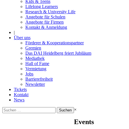
Kids & Teens
Lifelong Learners
Research & University Life
Angebote für Schulen
Angebote für Firmen
Kontakt & Anmeldung
|
Über uns
Förderer & Kooperationspartner
Gremien
Das DAI Heidelberg feiert Jubiläum
Mediathek
Hall of Fame
Vermietung
Jobs
Barrierefreiheit
Newsletter
Tickets
Kontakt
News
Suchen
×
nach:
Events