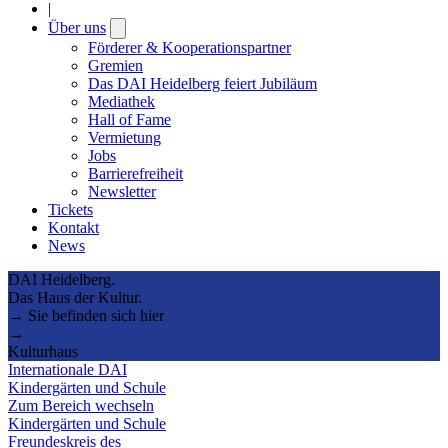
|
Über uns
Open
submenu
Förderer & Kooperationspartner
Gremien
Das DAI Heidelberg feiert Jubiläum
Mediathek
Hall of Fame
Vermietung
Jobs
Barrierefreiheit
Newsletter
Tickets
Kontakt
News
DAI Heidelberg.
Das Haus der Kultur.
→ Sie befinden sich hier
→
Kulturhaus
Internationale DAI
Kindergärten und Schule
Zum Bereich wechseln
Kindergärten und Schule
Freundeskreis des