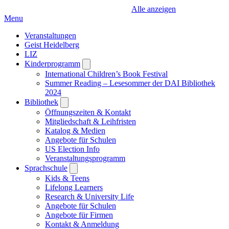
Alle anzeigen
Menu
Veranstaltungen
Geist Heidelberg
LIZ
Kinderprogramm
Open
submenu
International Children’s Book Festival
Summer Reading – Lesesommer der DAI Bibliothek
2024
Bibliothek
Open
submenu
Öffnungszeiten & Kontakt
Mitgliedschaft & Leihfristen
Katalog & Medien
Angebote für Schulen
US Election Info
Veranstaltungsprogramm
Sprachschule
Open
submenu
Kids & Teens
Lifelong Learners
Research & University Life
Angebote für Schulen
Angebote für Firmen
Kontakt & Anmeldung