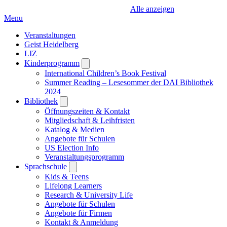
Alle anzeigen
Menu
Veranstaltungen
Geist Heidelberg
LIZ
Kinderprogramm
Open
submenu
International Children’s Book Festival
Summer Reading – Lesesommer der DAI Bibliothek
2024
Bibliothek
Open
submenu
Öffnungszeiten & Kontakt
Mitgliedschaft & Leihfristen
Katalog & Medien
Angebote für Schulen
US Election Info
Veranstaltungsprogramm
Sprachschule
Open
submenu
Kids & Teens
Lifelong Learners
Research & University Life
Angebote für Schulen
Angebote für Firmen
Kontakt & Anmeldung