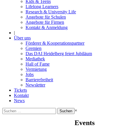
Kids & Teens
Lifelong Learners
Research & University Life
Angebote für Schulen
Angebote für Firmen
Kontakt & Anmeldung
|
Über uns
Förderer & Kooperationspartner
Gremien
Das DAI Heidelberg feiert Jubiläum
Mediathek
Hall of Fame
Vermietung
Jobs
Barrierefreiheit
Newsletter
Tickets
Kontakt
News
Suchen
×
nach:
Events