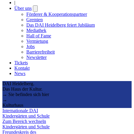
|
Über uns
Open
submenu
Förderer & Kooperationspartner
Gremien
Das DAI Heidelberg feiert Jubiläum
Mediathek
Hall of Fame
Vermietung
Jobs
Barrierefreiheit
Newsletter
Tickets
Kontakt
News
DAI Heidelberg.
Das Haus der Kultur.
→ Sie befinden sich hier
→
Kulturhaus
Internationale DAI
Kindergärten und Schule
Zum Bereich wechseln
Kindergärten und Schule
Freundeskreis des