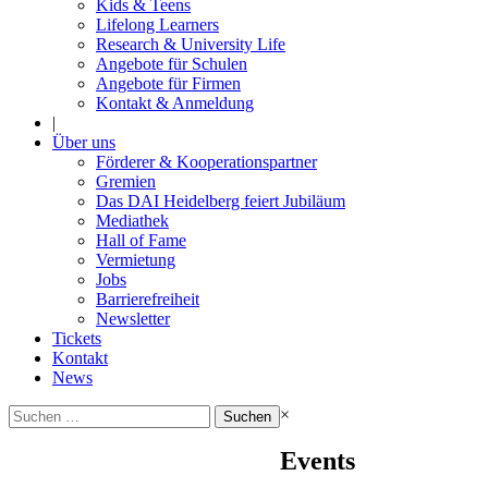
Kids & Teens
Lifelong Learners
Research & University Life
Angebote für Schulen
Angebote für Firmen
Kontakt & Anmeldung
|
Über uns
Förderer & Kooperationspartner
Gremien
Das DAI Heidelberg feiert Jubiläum
Mediathek
Hall of Fame
Vermietung
Jobs
Barrierefreiheit
Newsletter
Tickets
Kontakt
News
Suchen
×
nach:
Events