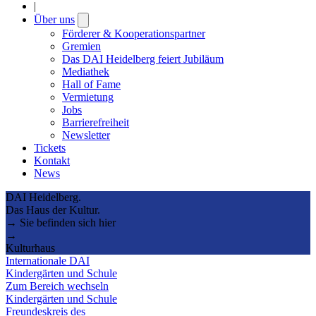
|
Über uns
Open
submenu
Förderer & Kooperationspartner
Gremien
Das DAI Heidelberg feiert Jubiläum
Mediathek
Hall of Fame
Vermietung
Jobs
Barrierefreiheit
Newsletter
Tickets
Kontakt
News
DAI Heidelberg.
Das Haus der Kultur.
→ Sie befinden sich hier
→
Kulturhaus
Internationale DAI
Kindergärten und Schule
Zum Bereich wechseln
Kindergärten und Schule
Freundeskreis des