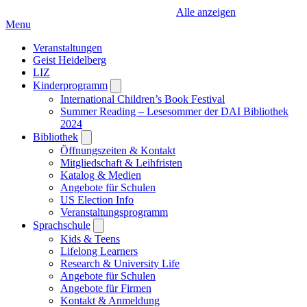
Alle anzeigen
Menu
Veranstaltungen
Geist Heidelberg
LIZ
Kinderprogramm
Open
submenu
International Children’s Book Festival
Summer Reading – Lesesommer der DAI Bibliothek
2024
Bibliothek
Open
submenu
Öffnungszeiten & Kontakt
Mitgliedschaft & Leihfristen
Katalog & Medien
Angebote für Schulen
US Election Info
Veranstaltungsprogramm
Sprachschule
Open
submenu
Kids & Teens
Lifelong Learners
Research & University Life
Angebote für Schulen
Angebote für Firmen
Kontakt & Anmeldung