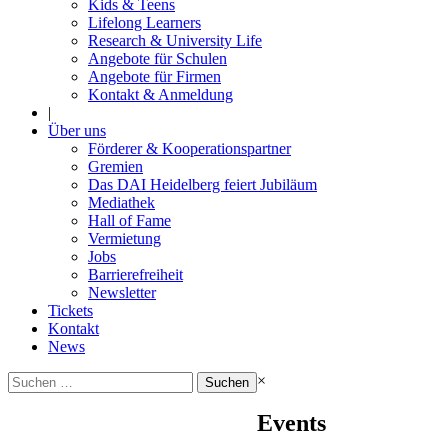
Kids & Teens
Lifelong Learners
Research & University Life
Angebote für Schulen
Angebote für Firmen
Kontakt & Anmeldung
|
Über uns
Förderer & Kooperationspartner
Gremien
Das DAI Heidelberg feiert Jubiläum
Mediathek
Hall of Fame
Vermietung
Jobs
Barrierefreiheit
Newsletter
Tickets
Kontakt
News
Suchen
×
nach:
Events