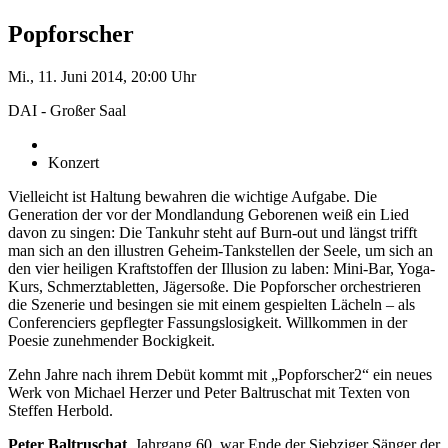
Popforscher
Mi., 11. Juni 2014, 20:00 Uhr
DAI - Großer Saal
Konzert
Vielleicht ist Haltung bewahren die wichtige Aufgabe. Die
Generation der vor der Mondlandung Geborenen weiß ein Lied
davon zu singen: Die Tankuhr steht auf Burn-out und längst trifft
man sich an den illustren Geheim-Tankstellen der Seele, um sich an
den vier heiligen Kraftstoffen der Illusion zu laben: Mini-Bar, Yoga-
Kurs, Schmerztabletten, Jägersoße. Die Popforscher orchestrieren
die Szenerie und besingen sie mit einem gespielten Lächeln – als
Conferenciers gepflegter Fassungslosigkeit. Willkommen in der
Poesie zunehmender Bockigkeit.
Zehn Jahre nach ihrem Debüt kommt mit „Popforscher2“ ein neues
Werk von Michael Herzer und Peter Baltruschat mit Texten von
Steffen Herbold.
Peter Baltruschat
, Jahrgang 60, war Ende der Siebziger Sänger der