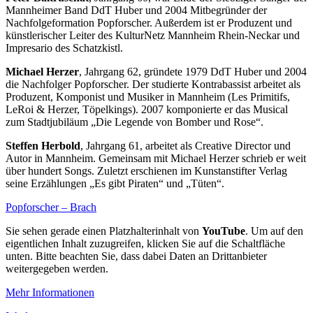
Mannheimer Band DdT Huber und 2004 Mitbegründer der
Nachfolgeformation Popforscher. Außerdem ist er Produzent und
künstlerischer Leiter des KulturNetz Mannheim Rhein-Neckar und
Impresario des Schatzkistl.
Michael Herzer
, Jahrgang 62, gründete 1979 DdT Huber und 2004
die Nachfolger Popforscher. Der studierte Kontrabassist arbeitet als
Produzent, Komponist und Musiker in Mannheim (Les Primitifs,
LeRoi & Herzer, Töpelkings). 2007 komponierte er das Musical
zum Stadtjubiläum „Die Legende von Bomber und Rose“.
Steffen Herbold
, Jahrgang 61, arbeitet als Creative Director und
Autor in Mannheim. Gemeinsam mit Michael Herzer schrieb er weit
über hundert Songs. Zuletzt erschienen im Kunstanstifter Verlag
seine Erzählungen „Es gibt Piraten“ und „Tüten“.
Popforscher – Brach
Sie sehen gerade einen Platzhalterinhalt von
YouTube
. Um auf den
eigentlichen Inhalt zuzugreifen, klicken Sie auf die Schaltfläche
unten. Bitte beachten Sie, dass dabei Daten an Drittanbieter
weitergegeben werden.
Mehr Informationen