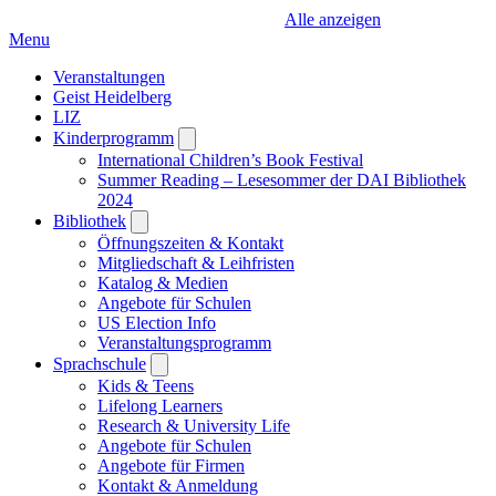
Alle anzeigen
Menu
Veranstaltungen
Geist Heidelberg
LIZ
Kinderprogramm
Open
submenu
International Children’s Book Festival
Summer Reading – Lesesommer der DAI Bibliothek
2024
Bibliothek
Open
submenu
Öffnungszeiten & Kontakt
Mitgliedschaft & Leihfristen
Katalog & Medien
Angebote für Schulen
US Election Info
Veranstaltungsprogramm
Sprachschule
Open
submenu
Kids & Teens
Lifelong Learners
Research & University Life
Angebote für Schulen
Angebote für Firmen
Kontakt & Anmeldung