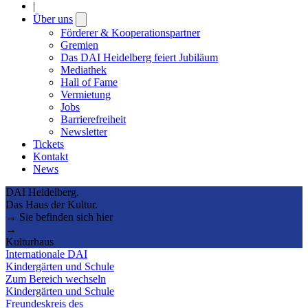
|
Über uns
Open
submenu
Förderer & Kooperationspartner
Gremien
Das DAI Heidelberg feiert Jubiläum
Mediathek
Hall of Fame
Vermietung
Jobs
Barrierefreiheit
Newsletter
Tickets
Kontakt
News
DAI Heidelberg.
Das Haus der Kultur.
→ Sie befinden sich hier
→
Kulturhaus
Internationale DAI
Kindergärten und Schule
Zum Bereich wechseln
Kindergärten und Schule
Freundeskreis des