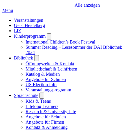
Alle anzeigen
Menu
Veranstaltungen
Geist Heidelberg
LIZ
Kinderprogramm
Open
submenu
International Children’s Book Festival
Summer Reading – Lesesommer der DAI Bibliothek
2024
Bibliothek
Open
submenu
Öffnungszeiten & Kontakt
Mitgliedschaft & Leihfristen
Katalog & Medien
Angebote für Schulen
US Election Info
Veranstaltungsprogramm
Sprachschule
Open
submenu
Kids & Teens
Lifelong Learners
Research & University Life
Angebote für Schulen
Angebote für Firmen
Kontakt & Anmeldung