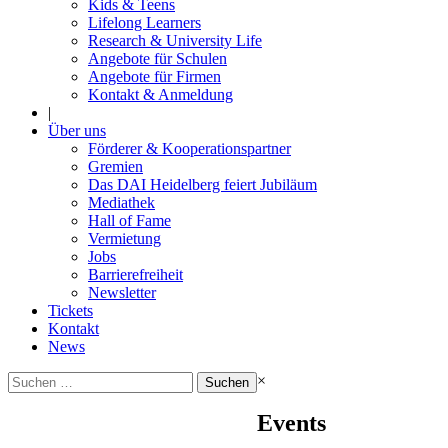
Kids & Teens
Lifelong Learners
Research & University Life
Angebote für Schulen
Angebote für Firmen
Kontakt & Anmeldung
|
Über uns
Förderer & Kooperationspartner
Gremien
Das DAI Heidelberg feiert Jubiläum
Mediathek
Hall of Fame
Vermietung
Jobs
Barrierefreiheit
Newsletter
Tickets
Kontakt
News
Suchen
×
nach:
Events