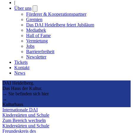
|
Über uns
Open
submenu
Förderer & Kooperationspartner
Gremien
Das DAI Heidelberg feiert Jubiläum
Mediathek
Hall of Fame
Vermietung
Jobs
Barrierefreiheit
Newsletter
Tickets
Kontakt
News
DAI Heidelberg.
Das Haus der Kultur.
→ Sie befinden sich hier
→
Kulturhaus
Internationale DAI
Kindergärten und Schule
Zum Bereich wechseln
Kindergärten und Schule
Freundeskreis des