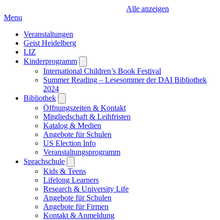
Alle anzeigen
Menu
Veranstaltungen
Geist Heidelberg
LIZ
Kinderprogramm
Open
submenu
International Children’s Book Festival
Summer Reading – Lesesommer der DAI Bibliothek
2024
Bibliothek
Open
submenu
Öffnungszeiten & Kontakt
Mitgliedschaft & Leihfristen
Katalog & Medien
Angebote für Schulen
US Election Info
Veranstaltungsprogramm
Sprachschule
Open
submenu
Kids & Teens
Lifelong Learners
Research & University Life
Angebote für Schulen
Angebote für Firmen
Kontakt & Anmeldung