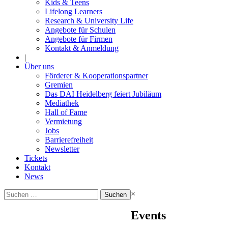
Kids & Teens
Lifelong Learners
Research & University Life
Angebote für Schulen
Angebote für Firmen
Kontakt & Anmeldung
|
Über uns
Förderer & Kooperationspartner
Gremien
Das DAI Heidelberg feiert Jubiläum
Mediathek
Hall of Fame
Vermietung
Jobs
Barrierefreiheit
Newsletter
Tickets
Kontakt
News
Suchen
×
nach:
Events