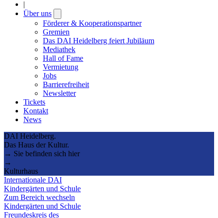
|
Über uns
Open
submenu
Förderer & Kooperationspartner
Gremien
Das DAI Heidelberg feiert Jubiläum
Mediathek
Hall of Fame
Vermietung
Jobs
Barrierefreiheit
Newsletter
Tickets
Kontakt
News
DAI Heidelberg.
Das Haus der Kultur.
→ Sie befinden sich hier
→
Kulturhaus
Internationale DAI
Kindergärten und Schule
Zum Bereich wechseln
Kindergärten und Schule
Freundeskreis des