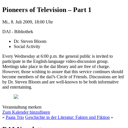
Pioneers of Television – Part 1
Mi., 8. Juli 2009, 18:00 Uhr
DAI - Bibliothek
Dr. Steven Bloom
Social Activity
Every Wednesday at 6:00 p.m. the general public is invited to
participate in the English-language video-discussion group.
Meetings take place in the dai library and are free of charge.
However, those wishing to assure that this service continues should
become members of the dai?s Circle of Friends. Discussions are led
by Dr. Steven Bloom and are well-known to be both informative
and entertaining.
Veranstaltung merken
Zum Kalender hinzufügen
«
Paata Trio
Geschichte in der Literatur: Fakten und Fiktion
»