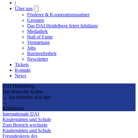
|
Über uns
Open
submenu
Förderer & Kooperationspartner
Gremien
Das DAI Heidelberg feiert Jubiläum
Mediathek
Hall of Fame
Vermietung
Jobs
Barrierefreiheit
Newsletter
Tickets
Kontakt
News
DAI Heidelberg.
Das Haus der Kultur.
→ Sie befinden sich hier
→
Kulturhaus
Internationale DAI
Kindergärten und Schule
Zum Bereich wechseln
Kindergärten und Schule
Freundeskreis des