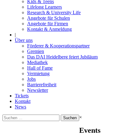
Kids & Teens
Lifelong Learners
Research & University Life
Angebote für Schulen
Angebote für Firmen
Kontakt & Anmeldung
|
Über uns
Förderer & Kooperationspartner
Gremien
Das DAI Heidelberg feiert Jubiläum
Mediathek
Hall of Fame
Vermietung
Jobs
Barrierefreiheit
Newsletter
Tickets
Kontakt
News
Suchen
×
nach:
Events