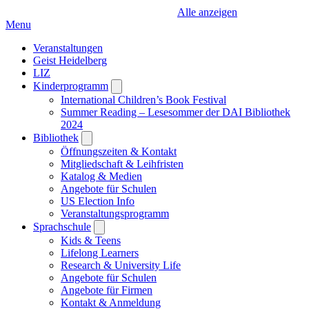
Alle anzeigen
Menu
Veranstaltungen
Geist Heidelberg
LIZ
Kinderprogramm
Open
submenu
International Children’s Book Festival
Summer Reading – Lesesommer der DAI Bibliothek
2024
Bibliothek
Open
submenu
Öffnungszeiten & Kontakt
Mitgliedschaft & Leihfristen
Katalog & Medien
Angebote für Schulen
US Election Info
Veranstaltungsprogramm
Sprachschule
Open
submenu
Kids & Teens
Lifelong Learners
Research & University Life
Angebote für Schulen
Angebote für Firmen
Kontakt & Anmeldung