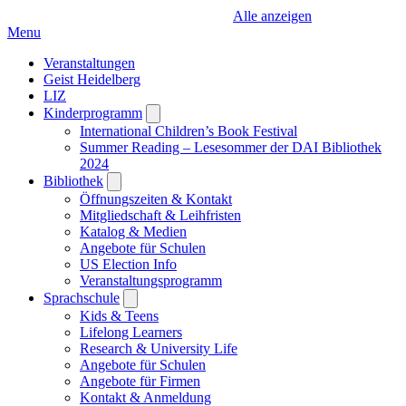
Alle anzeigen
Menu
Veranstaltungen
Geist Heidelberg
LIZ
Kinderprogramm
Open
submenu
International Children’s Book Festival
Summer Reading – Lesesommer der DAI Bibliothek
2024
Bibliothek
Open
submenu
Öffnungszeiten & Kontakt
Mitgliedschaft & Leihfristen
Katalog & Medien
Angebote für Schulen
US Election Info
Veranstaltungsprogramm
Sprachschule
Open
submenu
Kids & Teens
Lifelong Learners
Research & University Life
Angebote für Schulen
Angebote für Firmen
Kontakt & Anmeldung