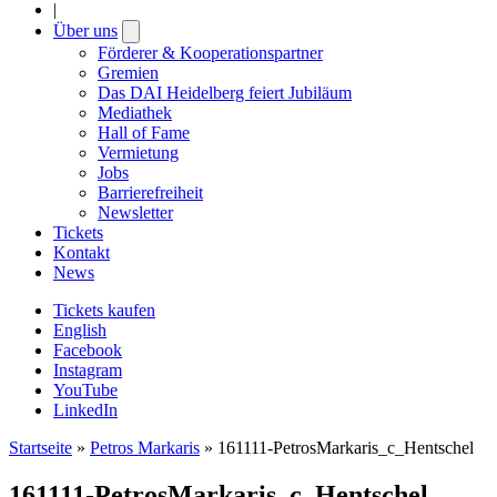
|
Über uns
Open
submenu
Förderer & Kooperationspartner
Gremien
Das DAI Heidelberg feiert Jubiläum
Mediathek
Hall of Fame
Vermietung
Jobs
Barrierefreiheit
Newsletter
Tickets
Kontakt
News
Tickets kaufen
English
Facebook
Instagram
YouTube
LinkedIn
Startseite
»
Petros Markaris
»
161111-PetrosMarkaris_c_Hentschel
161111-PetrosMarkaris_c_Hentschel