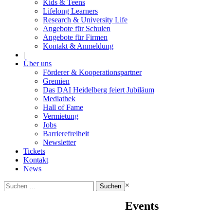
Kids & Teens
Lifelong Learners
Research & University Life
Angebote für Schulen
Angebote für Firmen
Kontakt & Anmeldung
|
Über uns
Förderer & Kooperationspartner
Gremien
Das DAI Heidelberg feiert Jubiläum
Mediathek
Hall of Fame
Vermietung
Jobs
Barrierefreiheit
Newsletter
Tickets
Kontakt
News
Suchen
×
nach:
Events