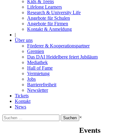
Kids & Teens
Lifelong Learners
Research & University Life
Angebote für Schulen
Angebote für Firmen
Kontakt & Anmeldung
|
Über uns
Förderer & Kooperationspartner
Gremien
Das DAI Heidelberg feiert Jubiläum
Mediathek
Hall of Fame
Vermietung
Jobs
Barrierefreiheit
Newsletter
Tickets
Kontakt
News
Suchen
×
nach:
Events