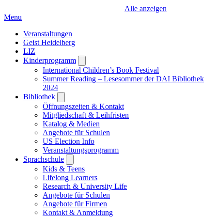
Alle anzeigen
Menu
Veranstaltungen
Geist Heidelberg
LIZ
Kinderprogramm
Open
submenu
International Children’s Book Festival
Summer Reading – Lesesommer der DAI Bibliothek
2024
Bibliothek
Open
submenu
Öffnungszeiten & Kontakt
Mitgliedschaft & Leihfristen
Katalog & Medien
Angebote für Schulen
US Election Info
Veranstaltungsprogramm
Sprachschule
Open
submenu
Kids & Teens
Lifelong Learners
Research & University Life
Angebote für Schulen
Angebote für Firmen
Kontakt & Anmeldung