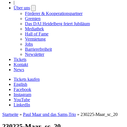
|
Über uns
Open
submenu
Förderer & Kooperationspartner
Gremien
Das DAI Heidelberg feiert Jubiläum
Mediathek
Hall of Fame
Vermietung
Jobs
Barrierefreiheit
Newsletter
Tickets
Kontakt
News
Tickets kaufen
English
Facebook
Instagram
YouTube
LinkedIn
Startseite
»
Paul Maar und das Sams-Trio
»
230225-Maar_sc_20
230225-Maar_sc_20