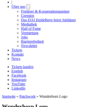
|
Über uns
Open
submenu
Förderer & Kooperationspartner
Gremien
Das DAI Heidelberg feiert Jubiläum
Mediathek
Hall of Fame
Vermietung
Jobs
Barrierefreiheit
Newsletter
Tickets
Kontakt
News
Tickets kaufen
English
Facebook
Instagram
YouTube
LinkedIn
Startseite
»
Patchwork
»
Wunderhorn Logo
Wunderhorn Logo