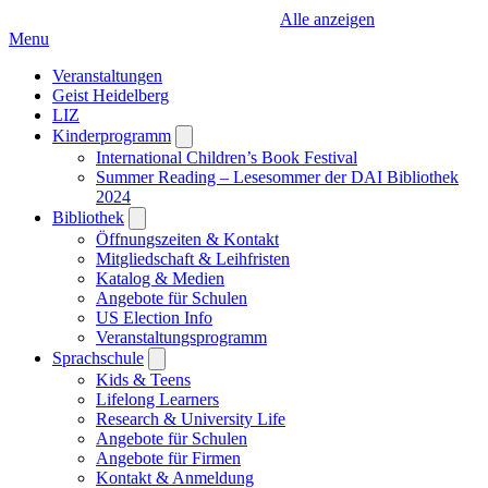
Alle anzeigen
Menu
Veranstaltungen
Geist Heidelberg
LIZ
Kinderprogramm
Open
submenu
International Children’s Book Festival
Summer Reading – Lesesommer der DAI Bibliothek
2024
Bibliothek
Open
submenu
Öffnungszeiten & Kontakt
Mitgliedschaft & Leihfristen
Katalog & Medien
Angebote für Schulen
US Election Info
Veranstaltungsprogramm
Sprachschule
Open
submenu
Kids & Teens
Lifelong Learners
Research & University Life
Angebote für Schulen
Angebote für Firmen
Kontakt & Anmeldung