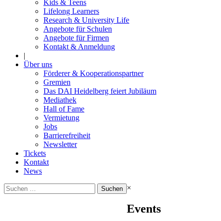
Kids & Teens
Lifelong Learners
Research & University Life
Angebote für Schulen
Angebote für Firmen
Kontakt & Anmeldung
|
Über uns
Förderer & Kooperationspartner
Gremien
Das DAI Heidelberg feiert Jubiläum
Mediathek
Hall of Fame
Vermietung
Jobs
Barrierefreiheit
Newsletter
Tickets
Kontakt
News
Suchen
×
nach:
Events