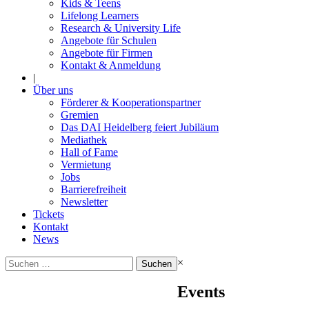
Kids & Teens
Lifelong Learners
Research & University Life
Angebote für Schulen
Angebote für Firmen
Kontakt & Anmeldung
|
Über uns
Förderer & Kooperationspartner
Gremien
Das DAI Heidelberg feiert Jubiläum
Mediathek
Hall of Fame
Vermietung
Jobs
Barrierefreiheit
Newsletter
Tickets
Kontakt
News
Suchen
×
nach:
Events