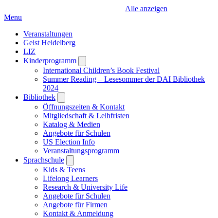
Alle anzeigen
Menu
Veranstaltungen
Geist Heidelberg
LIZ
Kinderprogramm
Open
submenu
International Children’s Book Festival
Summer Reading – Lesesommer der DAI Bibliothek
2024
Bibliothek
Open
submenu
Öffnungszeiten & Kontakt
Mitgliedschaft & Leihfristen
Katalog & Medien
Angebote für Schulen
US Election Info
Veranstaltungsprogramm
Sprachschule
Open
submenu
Kids & Teens
Lifelong Learners
Research & University Life
Angebote für Schulen
Angebote für Firmen
Kontakt & Anmeldung