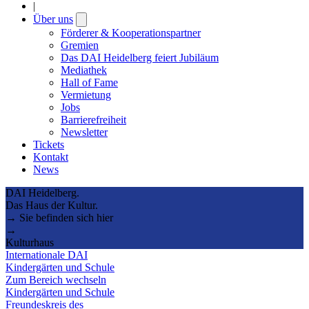
|
Über uns
Open
submenu
Förderer & Kooperationspartner
Gremien
Das DAI Heidelberg feiert Jubiläum
Mediathek
Hall of Fame
Vermietung
Jobs
Barrierefreiheit
Newsletter
Tickets
Kontakt
News
DAI Heidelberg.
Das Haus der Kultur.
→ Sie befinden sich hier
→
Kulturhaus
Internationale DAI
Kindergärten und Schule
Zum Bereich wechseln
Kindergärten und Schule
Freundeskreis des