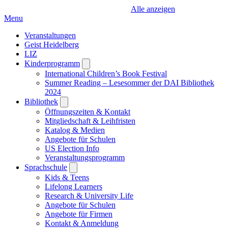
Alle anzeigen
Menu
Veranstaltungen
Geist Heidelberg
LIZ
Kinderprogramm
Open
submenu
International Children’s Book Festival
Summer Reading – Lesesommer der DAI Bibliothek
2024
Bibliothek
Open
submenu
Öffnungszeiten & Kontakt
Mitgliedschaft & Leihfristen
Katalog & Medien
Angebote für Schulen
US Election Info
Veranstaltungsprogramm
Sprachschule
Open
submenu
Kids & Teens
Lifelong Learners
Research & University Life
Angebote für Schulen
Angebote für Firmen
Kontakt & Anmeldung