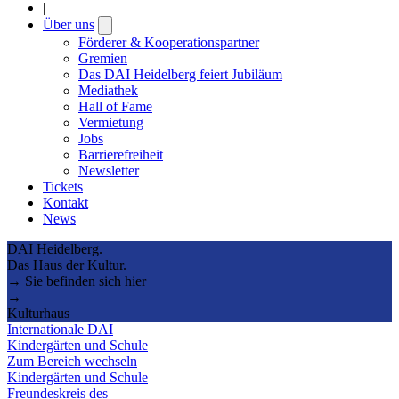
|
Über uns
Open
submenu
Förderer & Kooperationspartner
Gremien
Das DAI Heidelberg feiert Jubiläum
Mediathek
Hall of Fame
Vermietung
Jobs
Barrierefreiheit
Newsletter
Tickets
Kontakt
News
DAI Heidelberg.
Das Haus der Kultur.
→ Sie befinden sich hier
→
Kulturhaus
Internationale DAI
Kindergärten und Schule
Zum Bereich wechseln
Kindergärten und Schule
Freundeskreis des