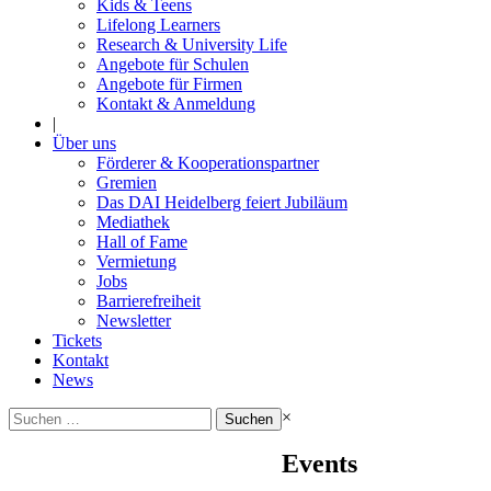
Kids & Teens
Lifelong Learners
Research & University Life
Angebote für Schulen
Angebote für Firmen
Kontakt & Anmeldung
|
Über uns
Förderer & Kooperationspartner
Gremien
Das DAI Heidelberg feiert Jubiläum
Mediathek
Hall of Fame
Vermietung
Jobs
Barrierefreiheit
Newsletter
Tickets
Kontakt
News
Suchen
×
nach:
Events