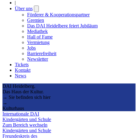
|
Über uns
Open
submenu
Förderer & Kooperationspartner
Gremien
Das DAI Heidelberg feiert Jubiläum
Mediathek
Hall of Fame
Vermietung
Jobs
Barrierefreiheit
Newsletter
Tickets
Kontakt
News
DAI Heidelberg.
Das Haus der Kultur.
→ Sie befinden sich hier
→
Kulturhaus
Internationale DAI
Kindergärten und Schule
Zum Bereich wechseln
Kindergärten und Schule
Freundeskreis des