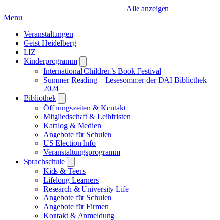
Alle anzeigen
Menu
Veranstaltungen
Geist Heidelberg
LIZ
Kinderprogramm
Open
submenu
International Children’s Book Festival
Summer Reading – Lesesommer der DAI Bibliothek
2024
Bibliothek
Open
submenu
Öffnungszeiten & Kontakt
Mitgliedschaft & Leihfristen
Katalog & Medien
Angebote für Schulen
US Election Info
Veranstaltungsprogramm
Sprachschule
Open
submenu
Kids & Teens
Lifelong Learners
Research & University Life
Angebote für Schulen
Angebote für Firmen
Kontakt & Anmeldung