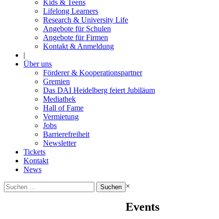
Kids & Teens
Lifelong Learners
Research & University Life
Angebote für Schulen
Angebote für Firmen
Kontakt & Anmeldung
|
Über uns
Förderer & Kooperationspartner
Gremien
Das DAI Heidelberg feiert Jubiläum
Mediathek
Hall of Fame
Vermietung
Jobs
Barrierefreiheit
Newsletter
Tickets
Kontakt
News
Suchen
×
nach:
Events