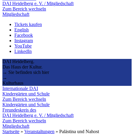
DAI Heidelberg e. V. / Mitgliedschaft
Zum Bereich wechseln
Mitgliedschaft
Tickets kaufen
English
Facebook
Instagram
YouTube
LinkedIn
DAI Heidelberg.
Das Haus der Kultur.
→ Sie befinden sich hier
→
Kulturhaus
Internationale DAI
Kindergärten und Schule
Zum Bereich wechseln
Kindergärten und Schule
Freundeskreis des
DAI Heidelberg e. V. / Mitgliedschaft
Zum Bereich wechseln
Mitgliedschaft
Startseite
»
Veranstaltungen
»
Palästina und Nahost