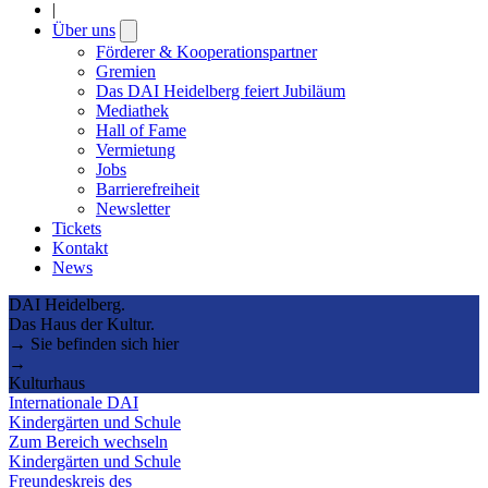
|
Über uns
Open
submenu
Förderer & Kooperationspartner
Gremien
Das DAI Heidelberg feiert Jubiläum
Mediathek
Hall of Fame
Vermietung
Jobs
Barrierefreiheit
Newsletter
Tickets
Kontakt
News
DAI Heidelberg.
Das Haus der Kultur.
→ Sie befinden sich hier
→
Kulturhaus
Internationale DAI
Kindergärten und Schule
Zum Bereich wechseln
Kindergärten und Schule
Freundeskreis des