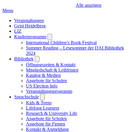
Alle anzeigen
Menu
Veranstaltungen
Geist Heidelberg
LIZ
Kinderprogramm
Open
submenu
International Children’s Book Festival
Summer Reading – Lesesommer der DAI Bibliothek
2024
Bibliothek
Open
submenu
Öffnungszeiten & Kontakt
Mitgliedschaft & Leihfristen
Katalog & Medien
Angebote für Schulen
US Election Info
Veranstaltungsprogramm
Sprachschule
Open
submenu
Kids & Teens
Lifelong Learners
Research & University Life
Angebote für Schulen
Angebote für Firmen
Kontakt & Anmeldung