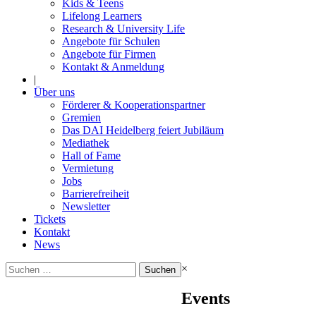
Kids & Teens
Lifelong Learners
Research & University Life
Angebote für Schulen
Angebote für Firmen
Kontakt & Anmeldung
|
Über uns
Förderer & Kooperationspartner
Gremien
Das DAI Heidelberg feiert Jubiläum
Mediathek
Hall of Fame
Vermietung
Jobs
Barrierefreiheit
Newsletter
Tickets
Kontakt
News
Suchen
×
nach:
Events