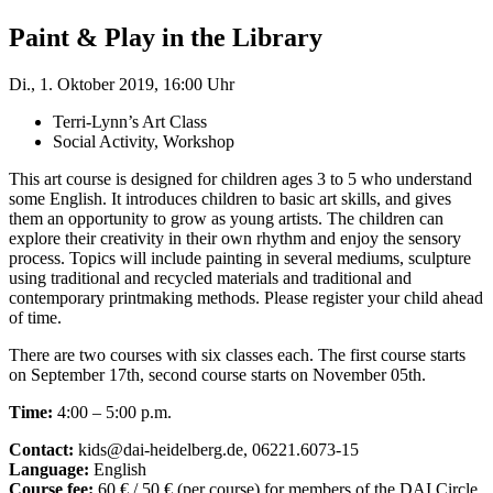
Paint & Play in the Library
Di., 1. Oktober 2019, 16:00 Uhr
Terri-Lynn’s Art Class
Social Activity, Workshop
This art course is designed for children ages 3 to 5 who understand
some English. It introduces children to basic art skills, and gives
them an opportunity to grow as young artists. The children can
explore their creativity in their own rhythm and enjoy the sensory
process. Topics will include painting in several mediums, sculpture
using traditional and recycled materials and traditional and
contemporary printmaking methods. Please register your child ahead
of time.
There are two courses with six classes each. The first course starts
on September 17th, second course starts on November 05th.
Time:
4:00 – 5:00 p.m.
Contact:
kids@dai-heidelberg.de, 06221.6073-15
Language:
English
Course fee:
60 € / 50 € (per course) for members of the DAI Circle