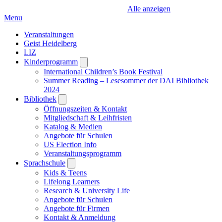
Alle anzeigen
Menu
Veranstaltungen
Geist Heidelberg
LIZ
Kinderprogramm
Open
submenu
International Children’s Book Festival
Summer Reading – Lesesommer der DAI Bibliothek
2024
Bibliothek
Open
submenu
Öffnungszeiten & Kontakt
Mitgliedschaft & Leihfristen
Katalog & Medien
Angebote für Schulen
US Election Info
Veranstaltungsprogramm
Sprachschule
Open
submenu
Kids & Teens
Lifelong Learners
Research & University Life
Angebote für Schulen
Angebote für Firmen
Kontakt & Anmeldung