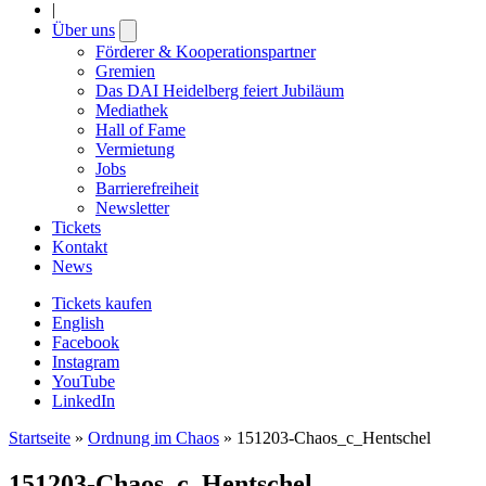
|
Über uns
Open
submenu
Förderer & Kooperationspartner
Gremien
Das DAI Heidelberg feiert Jubiläum
Mediathek
Hall of Fame
Vermietung
Jobs
Barrierefreiheit
Newsletter
Tickets
Kontakt
News
Tickets kaufen
English
Facebook
Instagram
YouTube
LinkedIn
Startseite
»
Ordnung im Chaos
»
151203-Chaos_c_Hentschel
151203-Chaos_c_Hentschel