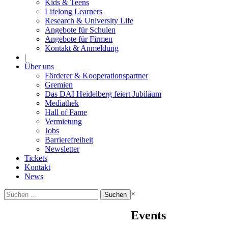
Kids & Teens
Lifelong Learners
Research & University Life
Angebote für Schulen
Angebote für Firmen
Kontakt & Anmeldung
|
Über uns
Förderer & Kooperationspartner
Gremien
Das DAI Heidelberg feiert Jubiläum
Mediathek
Hall of Fame
Vermietung
Jobs
Barrierefreiheit
Newsletter
Tickets
Kontakt
News
Suchen
×
nach:
Events