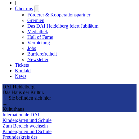
|
Über uns
Open
submenu
Förderer & Kooperationspartner
Gremien
Das DAI Heidelberg feiert Jubiläum
Mediathek
Hall of Fame
Vermietung
Jobs
Barrierefreiheit
Newsletter
Tickets
Kontakt
News
DAI Heidelberg.
Das Haus der Kultur.
→ Sie befinden sich hier
→
Kulturhaus
Internationale DAI
Kindergärten und Schule
Zum Bereich wechseln
Kindergärten und Schule
Freundeskreis des