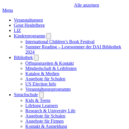
Alle anzeigen
Menu
Veranstaltungen
Geist Heidelberg
LIZ
Kinderprogramm
Open
submenu
International Children’s Book Festival
Summer Reading – Lesesommer der DAI Bibliothek
2024
Bibliothek
Open
submenu
Öffnungszeiten & Kontakt
Mitgliedschaft & Leihfristen
Katalog & Medien
Angebote für Schulen
US Election Info
Veranstaltungsprogramm
Sprachschule
Open
submenu
Kids & Teens
Lifelong Learners
Research & University Life
Angebote für Schulen
Angebote für Firmen
Kontakt & Anmeldung