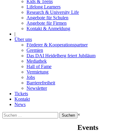
Kids & Teens
Lifelong Learners
Research & University Life
Angebote für Schulen
Angebote für Firmen
Kontakt & Anmeldung
|
Über uns
Förderer & Kooperationspartner
Gremien
Das DAI Heidelberg feiert Jubiläum
Mediathek
Hall of Fame
Vermietung
Jobs
Barrierefreiheit
Newsletter
Tickets
Kontakt
News
Suchen
×
nach:
Events