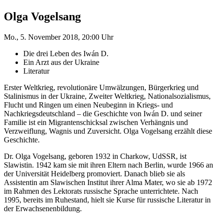
Olga Vogelsang
Mo., 5. November 2018, 20:00 Uhr
Die drei Leben des Iwán D.
Ein Arzt aus der Ukraine
Literatur
Erster Weltkrieg, revolutionäre Umwälzungen, Bürgerkrieg und
Stalinismus in der Ukraine, Zweiter Weltkrieg, Nationalsozialismus,
Flucht und Ringen um einen Neubeginn in Kriegs- und
Nachkriegsdeutschland – die Geschichte von Iwán D. und seiner
Familie ist ein Migrantenschicksal zwischen Verhängnis und
Verzweiflung, Wagnis und Zuversicht. Olga Vogelsang erzählt diese
Geschichte.
Dr. Olga Vogelsang, geboren 1932 in Charkow, UdSSR, ist
Slawistin. 1942 kam sie mit ihren Eltern nach Berlin, wurde 1966 an
der Universität Heidelberg promoviert. Danach blieb sie als
Assistentin am Slawischen Institut ihrer Alma Mater, wo sie ab 1972
im Rahmen des Lektorats russische Sprache unterrichtete. Nach
1995, bereits im Ruhestand, hielt sie Kurse für russische Literatur in
der Erwachsenenbildung.