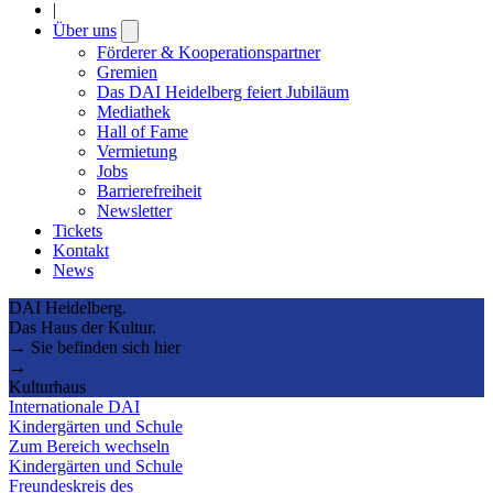
|
Über uns
Open
submenu
Förderer & Kooperationspartner
Gremien
Das DAI Heidelberg feiert Jubiläum
Mediathek
Hall of Fame
Vermietung
Jobs
Barrierefreiheit
Newsletter
Tickets
Kontakt
News
DAI Heidelberg.
Das Haus der Kultur.
→ Sie befinden sich hier
→
Kulturhaus
Internationale DAI
Kindergärten und Schule
Zum Bereich wechseln
Kindergärten und Schule
Freundeskreis des