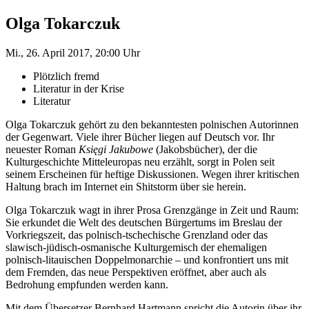
Olga Tokarczuk
Mi., 26. April 2017, 20:00 Uhr
Plötzlich fremd
Literatur in der Krise
Literatur
Olga Tokarczuk gehört zu den bekanntesten polnischen Autorinnen
der Gegenwart. Viele ihrer Bücher liegen auf Deutsch vor. Ihr
neuester Roman
Księgi Jakubowe
(Jakobsbücher), der die
Kulturgeschichte Mitteleuropas neu erzählt, sorgt in Polen seit
seinem Erscheinen für heftige Diskussionen. Wegen ihrer kritischen
Haltung brach im Internet ein Shitstorm über sie herein.
Olga Tokarczuk wagt in ihrer Prosa Grenzgänge in Zeit und Raum:
Sie erkundet die Welt des deutschen Bürgertums im Breslau der
Vorkriegszeit, das polnisch-tschechische Grenzland oder das
slawisch-jüdisch-osmanische Kulturgemisch der ehemaligen
polnisch-litauischen Doppelmonarchie – und konfrontiert uns mit
dem Fremden, das neue Perspektiven eröffnet, aber auch als
Bedrohung empfunden werden kann.
Mit dem Übersetzer Bernhard Hartmann spricht die Autorin über ihr