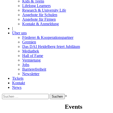
Kids & Teens
Lifelong Learners
Research & University Life
Angebote für Schulen
Angebote für Firmen
Kontakt & Anmeldung
|
Über uns
Förderer & Kooperationspartner
Gremien
Das DAI Heidelberg feiert Jubiläum
Mediathek
Hall of Fame
Vermietung
Jobs
Barrierefreiheit
Newsletter
Tickets
Kontakt
News
Suchen
×
nach:
Events