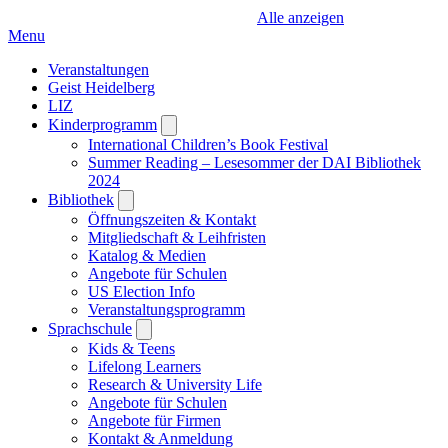
Alle anzeigen
Menu
Veranstaltungen
Geist Heidelberg
LIZ
Kinderprogramm
Open
submenu
International Children’s Book Festival
Summer Reading – Lesesommer der DAI Bibliothek
2024
Bibliothek
Open
submenu
Öffnungszeiten & Kontakt
Mitgliedschaft & Leihfristen
Katalog & Medien
Angebote für Schulen
US Election Info
Veranstaltungsprogramm
Sprachschule
Open
submenu
Kids & Teens
Lifelong Learners
Research & University Life
Angebote für Schulen
Angebote für Firmen
Kontakt & Anmeldung