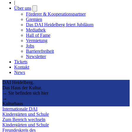
|
Über uns
Open
submenu
Förderer & Kooperationspartner
Gremien
Das DAI Heidelberg feiert Jubiläum
Mediathek
Hall of Fame
Vermietung
Jobs
Barrierefreiheit
Newsletter
Tickets
Kontakt
News
DAI Heidelberg.
Das Haus der Kultur.
→ Sie befinden sich hier
→
Kulturhaus
Internationale DAI
Kindergärten und Schule
Zum Bereich wechseln
Kindergärten und Schule
Freundeskreis des