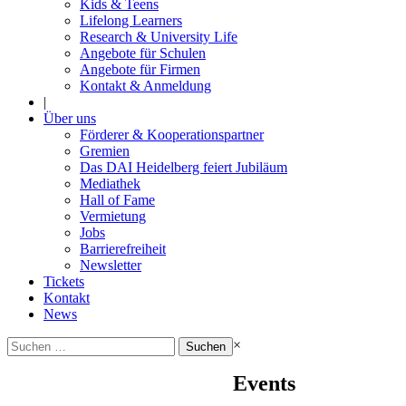
Kids & Teens
Lifelong Learners
Research & University Life
Angebote für Schulen
Angebote für Firmen
Kontakt & Anmeldung
|
Über uns
Förderer & Kooperationspartner
Gremien
Das DAI Heidelberg feiert Jubiläum
Mediathek
Hall of Fame
Vermietung
Jobs
Barrierefreiheit
Newsletter
Tickets
Kontakt
News
Suchen
×
nach:
Events