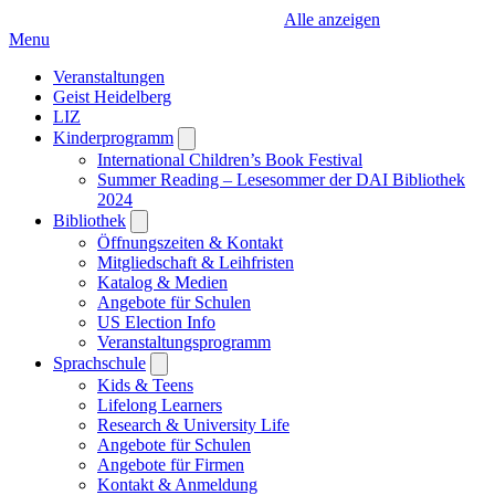
Alle anzeigen
Menu
Veranstaltungen
Geist Heidelberg
LIZ
Kinderprogramm
Open
submenu
International Children’s Book Festival
Summer Reading – Lesesommer der DAI Bibliothek
2024
Bibliothek
Open
submenu
Öffnungszeiten & Kontakt
Mitgliedschaft & Leihfristen
Katalog & Medien
Angebote für Schulen
US Election Info
Veranstaltungsprogramm
Sprachschule
Open
submenu
Kids & Teens
Lifelong Learners
Research & University Life
Angebote für Schulen
Angebote für Firmen
Kontakt & Anmeldung