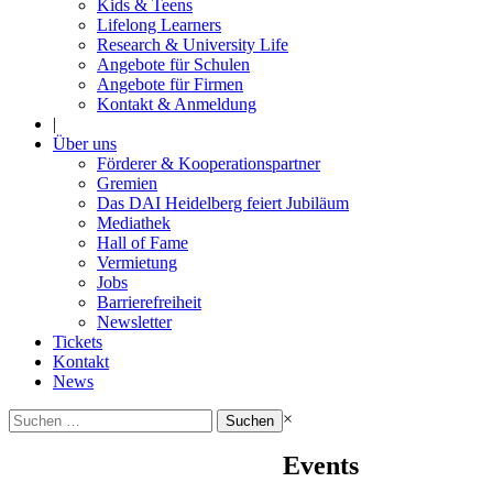
Kids & Teens
Lifelong Learners
Research & University Life
Angebote für Schulen
Angebote für Firmen
Kontakt & Anmeldung
|
Über uns
Förderer & Kooperationspartner
Gremien
Das DAI Heidelberg feiert Jubiläum
Mediathek
Hall of Fame
Vermietung
Jobs
Barrierefreiheit
Newsletter
Tickets
Kontakt
News
Suchen
×
nach:
Events