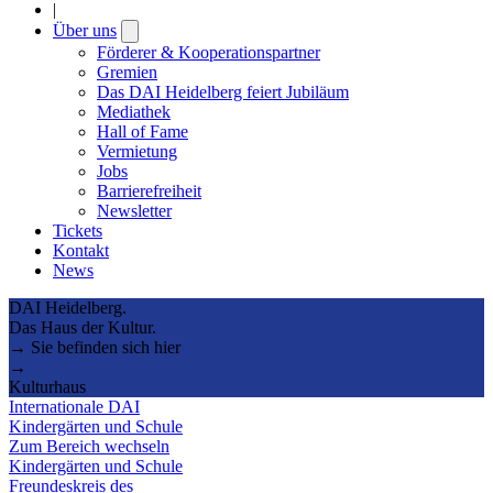
|
Über uns
Open
submenu
Förderer & Kooperationspartner
Gremien
Das DAI Heidelberg feiert Jubiläum
Mediathek
Hall of Fame
Vermietung
Jobs
Barrierefreiheit
Newsletter
Tickets
Kontakt
News
DAI Heidelberg.
Das Haus der Kultur.
→ Sie befinden sich hier
→
Kulturhaus
Internationale DAI
Kindergärten und Schule
Zum Bereich wechseln
Kindergärten und Schule
Freundeskreis des