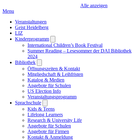
Alle anzeigen
Menu
Veranstaltungen
Geist Heidelberg
LIZ
Kinderprogramm
Open
submenu
International Children’s Book Festival
Summer Reading – Lesesommer der DAI Bibliothek
2024
Bibliothek
Open
submenu
Öffnungszeiten & Kontakt
Mitgliedschaft & Leihfristen
Katalog & Medien
Angebote für Schulen
US Election Info
Veranstaltungsprogramm
Sprachschule
Open
submenu
Kids & Teens
Lifelong Learners
Research & University Life
Angebote für Schulen
Angebote für Firmen
Kontakt & Anmeldung