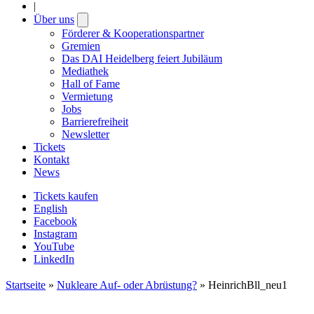
|
Über uns
Open
submenu
Förderer & Kooperationspartner
Gremien
Das DAI Heidelberg feiert Jubiläum
Mediathek
Hall of Fame
Vermietung
Jobs
Barrierefreiheit
Newsletter
Tickets
Kontakt
News
Tickets kaufen
English
Facebook
Instagram
YouTube
LinkedIn
Startseite
»
Nukleare Auf- oder Abrüstung?
»
HeinrichBll_neu1