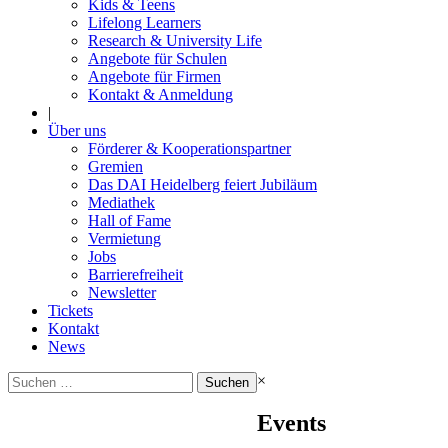
Kids & Teens
Lifelong Learners
Research & University Life
Angebote für Schulen
Angebote für Firmen
Kontakt & Anmeldung
|
Über uns
Förderer & Kooperationspartner
Gremien
Das DAI Heidelberg feiert Jubiläum
Mediathek
Hall of Fame
Vermietung
Jobs
Barrierefreiheit
Newsletter
Tickets
Kontakt
News
Suchen
×
nach:
Events