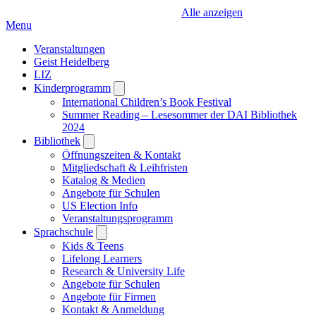
Alle anzeigen
Menu
Veranstaltungen
Geist Heidelberg
LIZ
Kinderprogramm
Open
submenu
International Children’s Book Festival
Summer Reading – Lesesommer der DAI Bibliothek
2024
Bibliothek
Open
submenu
Öffnungszeiten & Kontakt
Mitgliedschaft & Leihfristen
Katalog & Medien
Angebote für Schulen
US Election Info
Veranstaltungsprogramm
Sprachschule
Open
submenu
Kids & Teens
Lifelong Learners
Research & University Life
Angebote für Schulen
Angebote für Firmen
Kontakt & Anmeldung